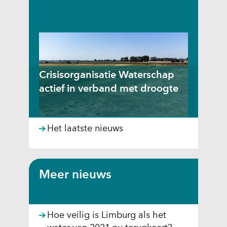
pompen. Dit zogenoemde
onttrekkingsverbod voor oppervla...
Crisisorganisatie Waterschap
actief in verband met droogte
Het laatste nieuws
Waterschap Limburg heeft
vandaag, dinsdag 14 juli, de
crisisorganisatie geactiveerd in
verband met de droogte.
Meer nieuws
Hoe veilig is Limburg als het