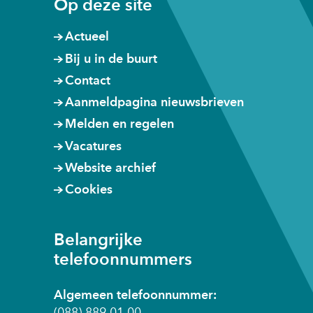
andere
andere
andere
Op deze site
r
website)
website)
website)
e
Actueel
e
Bij u in de buurt
n
Contact
a
n
Aanmeldpagina nieuwsbrieven
d
Melden en regelen
e
Vacatures
r
Website archief
e
w
Cookies
e
b
Belangrijke
s
telefoonnummers
i
t
e
Algemeen telefoonnummer:
)
(088) 889 01 00