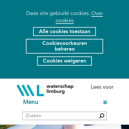
Cookies
Deze site gebruikt cookies.
Over
cookies
toestaan?
Hier
Alle cookies toestaan
kan
Cookievoorkeuren
het
beheren
gebruik
van
Cookies weigeren
cookies
op
deze
Ga
(naar
Lees voor
website
naar
homepage)
worden
de
U
Menu
toegestaan
inhoud
i
of
Zoeken
t
Zoeken
geweigerd.
k
l