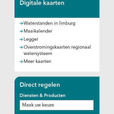
Digitale kaarten
(
Waterstanden in limburg
o
Maaikalender
p
Legger
e
Overstromingskaarten regionaal
n
watersysteem
t
i
Meer kaarten
n
n
i
Direct regelen
e
u
Diensten & Producten
w
v
e