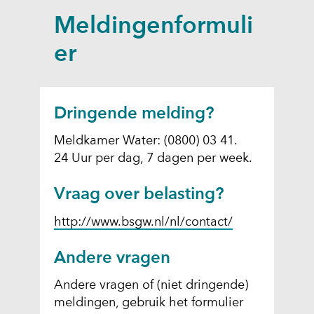
a
Meldingenformuli
p
p
er
e
n
Dringende melding?
Meldkamer Water: (0800) 03 41.
24 Uur per dag, 7 dagen per week.
Vraag over belasting?
(
http://www.bsgw.nl/nl/contact/
o
Andere vragen
p
e
Andere vragen of (niet dringende)
n
meldingen, gebruik het formulier
t