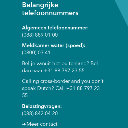
r
Belangrijke
d
telefoonnummers
e
n
Algemeen telefoonnummer:
t
(088) 889 01 00
o
e
Meldkamer water (spoed):
g
(0800) 03 41
e
Bel je vanuit het buitenland? Bel
s
dan naar +31 88 797 23 55.
t
a
Calling cross-border and you don’t
a
speak Dutch? Call +31 88 797 23
n
55
o
Belastingvragen:
f
(088) 842 04 20
g
e
Meer contact