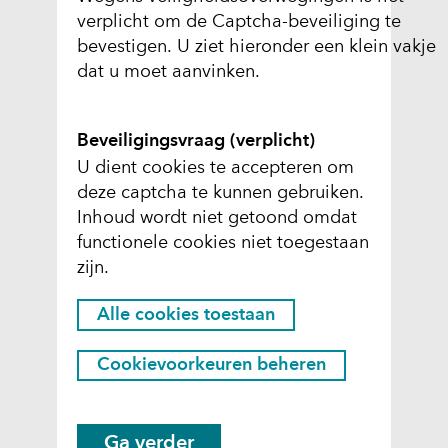
verplicht om de Captcha-beveiliging te
bevestigen. U ziet hieronder een klein vakje
dat u moet aanvinken.
Beveiligingsvraag
(verplicht)
U dient cookies te accepteren om
deze captcha te kunnen gebruiken.
C
Inhoud wordt niet getoond omdat
functionele cookies niet toegestaan
o
zijn.
o
k
H
Alle cookies toestaan
i
i
e
e
Cookievoorkeuren beheren
r
s
k
t
a
o
Ga verder