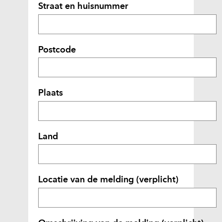
Straat en huisnummer
r
w
i
j
Postcode
s
t
n
Plaats
a
a
r
e
Land
e
n
a
Locatie van de melding
(verplicht)
n
d
e
r