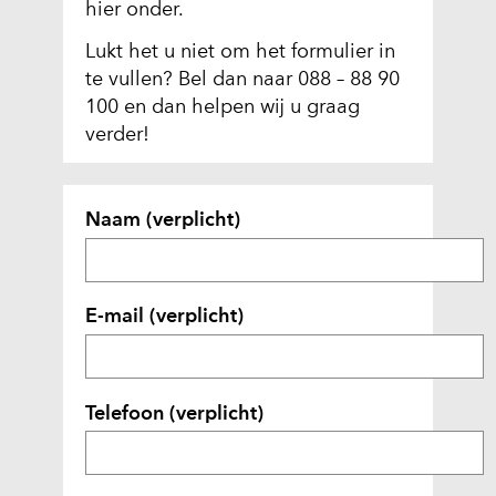
hier onder.
i
n
Lukt het u niet om het formulier in
n
te vullen? Bel dan naar 088 – 88 90
i
100 en dan helpen wij u graag
e
verder!
u
w
U
v
Naam
(verplicht)
w
e
g
n
e
s
g
E-mail
(verplicht)
t
e
e
v
r
e
)
Telefoon
(verplicht)
n
(
s
v
e