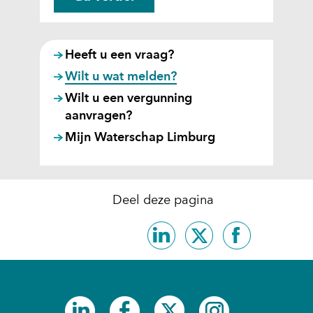
n
e
h
s
e
t
t
Heeft u een vraag?
g
a
Wilt u wat melden?
e
a
Wilt u een vergunning
b
n
aanvragen?
r
?
Mijn Waterschap Limburg
u
i
k
v
Deel deze pagina
a
Delen
Delen
Delen
n
op
op
op
c
LinkedIn
X
Facebook
o
(opent
(opent
(opent
o
in
in
in
k
(opent
(opent
(opent
(opent
nieuw
nieuw
nieuw