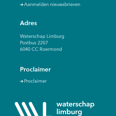
w
Aanmelden nieuwsbrieven
e
i
g
Adres
e
r
Waterschap Limburg
d
Postbus 2207
.
6040 CC Roermond
Proclaimer
Proclaimer
(naar
homepage