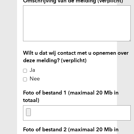
Omschrijving van de melding
(verplicht)
e
w
e
b
s
i
t
Wilt u dat wij contact met u opnemen over
e
deze melding?
(verplicht)
)
Ja
Nee
Foto of bestand 1 (maximaal 20 Mb in
totaal)
Foto of bestand 2 (maximaal 20 Mb in