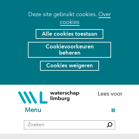
Cookies
Deze site gebruikt cookies.
Over
cookies
toestaan?
Hier
Alle cookies toestaan
kan
Cookievoorkeuren
het
beheren
gebruik
van
Cookies weigeren
cookies
op
deze
Ga
(naar
Lees voor
website
naar
homepage)
worden
de
U
Menu
toegestaan
inhoud
i
of
Zoeken
t
Zoeken
geweigerd.
k
l