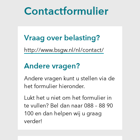
a
Contactformulier
p
p
e
n
Vraag over belasting?
(
http://www.bsgw.nl/nl/contact/
o
Andere vragen?
p
e
Andere vragen kunt u stellen via de
n
het formulier hieronder.
t
i
Lukt het u niet om het formulier in
n
te vullen? Bel dan naar 088 – 88 90
n
100 en dan helpen wij u graag
i
verder!
e
u
U