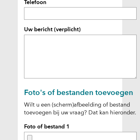
Telefoon
n
a
a
r
Uw bericht
(verplicht)
e
e
n
a
n
d
e
r
Foto's of bestanden toevoegen
e
Wilt u een (scherm)afbeelding of bestand
w
toevoegen bij uw vraag? Dat kan hieronder.
e
b
Foto of bestand 1
s
i