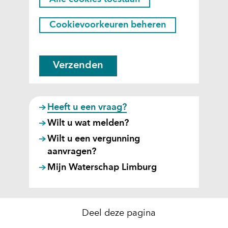
i
i
e
e
Cookievoorkeuren beheren
r
s
k
t
a
o
Verzenden
n
e
h
s
e
t
t
Heeft u een vraag?
g
a
Wilt u wat melden?
e
a
Wilt u een vergunning
b
n
aanvragen?
r
?
Mijn Waterschap Limburg
u
i
k
v
Deel deze pagina
a