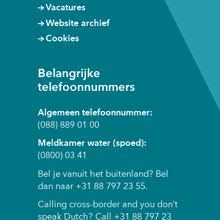
i
Vacatures
t
Website archief
e
Cookies
w
o
r
Belangrijke
d
telefoonnummers
e
n
Algemeen telefoonnummer:
t
(088) 889 01 00
o
e
Meldkamer water (spoed):
g
(0800) 03 41
e
Bel je vanuit het buitenland? Bel
s
dan naar +31 88 797 23 55.
t
a
Calling cross-border and you don’t
a
speak Dutch? Call +31 88 797 23