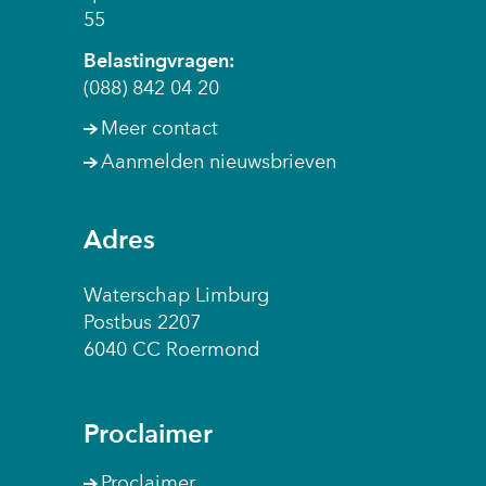
n
55
o
Belastingvragen:
f
(088) 842 04 20
g
e
Meer contact
w
Aanmelden nieuwsbrieven
e
i
g
Adres
e
r
Waterschap Limburg
d
Postbus 2207
.
6040 CC Roermond
Proclaimer
Proclaimer