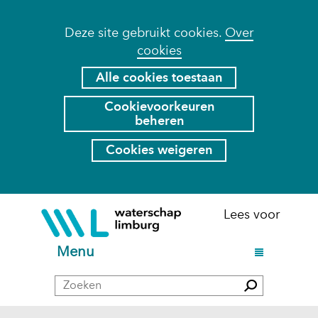
Cookies
Deze site gebruikt cookies.
Over
cookies
toestaan?
Hier
Alle cookies toestaan
kan
Cookievoorkeuren
het
beheren
gebruik
van
Cookies weigeren
cookies
op
deze
Ga
(naar
Lees voor
website
naar
homepage)
worden
de
U
Menu
toegestaan
inhoud
i
of
Zoeken
t
Zoeken
geweigerd.
k
l