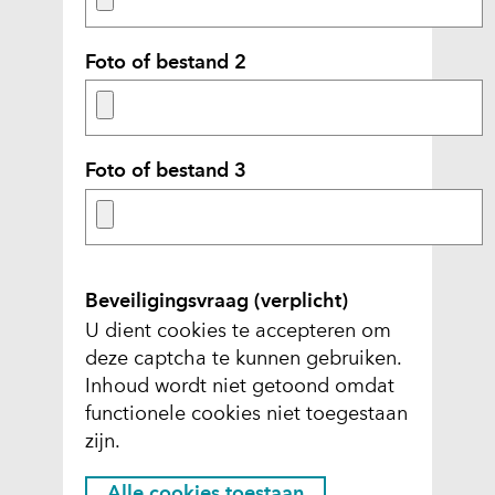
t
e
Foto of bestand 2
)
Foto of bestand 3
Beveiligingsvraag
(verplicht)
U dient cookies te accepteren om
deze captcha te kunnen gebruiken.
C
Inhoud wordt niet getoond omdat
functionele cookies niet toegestaan
o
zijn.
o
k
H
Alle cookies toestaan