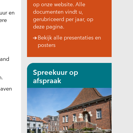
op onze website. Alle
documenten vindt u,
uur en
gerubriceerd per jaar, op
ere
deze pagina.
Bekijk alle presentaties en
posters
land
Spreekuur op
n.
afspraak
gaven