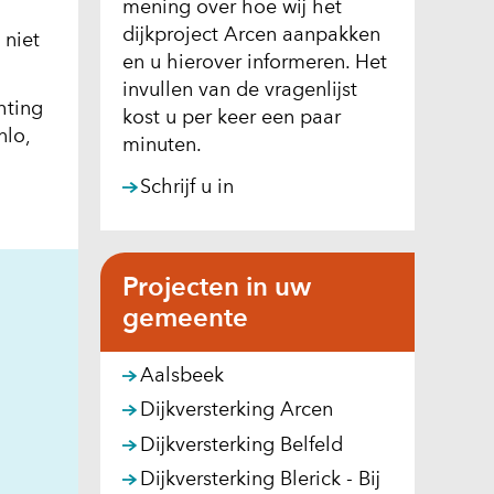
mening over hoe wij het
of
dijkproject Arcen aanpakken
 niet
geweigerd.
en u hierover informeren. Het
invullen van de vragenlijst
hting
kost u per keer een paar
nlo,
minuten.
(opent
Schrijf u in
in
nieuw
venster)
Projecten in uw
(verwijst
gemeente
naar
een
Aalsbeek
andere
website)
Dijkversterking Arcen
Dijkversterking Belfeld
Dijkversterking Blerick - Bij