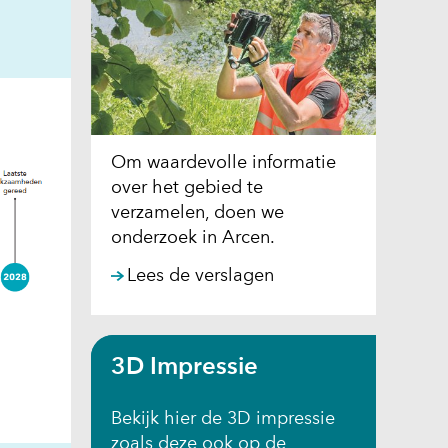
w
er)
jst
re
Om waardevolle informatie
te)
over het gebied te
verzamelen, doen we
onderzoek in Arcen.
Lees de verslagen
3D Impressie
Bekijk hier de 3D impressie
zoals deze ook op de