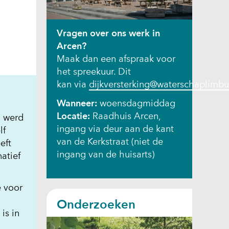
Vragen over ons werk in
Arcen?
Maak dan een afspraak voor
het spreekuur. Dit
kan via
dijkversterking@waterschaplimbu
Wanneer:
woensdagmiddag
Locatie:
Raadhuis Arcen,
n werd
ingang via deur aan de kant
lf
van de Kerkstraat (niet de
eft
ingang van de huisarts)
atief
e voor
Onderzoeken
t
 is in