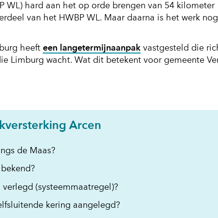
L) hard aan het op orde brengen van 54 kilometer
nderdeel van het HWBP WL. Maar daarna is het werk nog
burg heeft
een langetermijnaanpak
vastgesteld die ric
 die Limburg wacht. Wat dit betekent voor gemeente Ve
nt
uw
jkversterking Arcen
ter)
ijst
langs de Maas?
k bekend?
ere
 verlegd (systeemmaatregel)?
ite)
lfsluitende kering aangelegd?