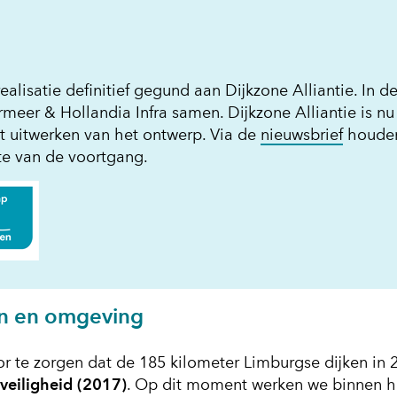
alisatie definitief gegund aan Dijkzone Alliantie. In d
er & Hollandia Infra samen. Dijkzone Alliantie is nu
(opent
 uitwerken van het ontwerp. Via de
nieuwsbrief
houde
in
e van de voortgang.
nieuw
venster
(verwijs
naar
een
andere
website
en en omgeving
r te zorgen dat de 185 kilometer Limburgse dijken in 
veiligheid (2017)
. Op dit moment werken we binnen h