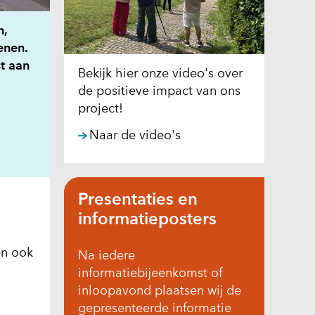
n,
enen.
t aan
Bekijk hier onze video's over
de positieve impact van ons
project!
Naar de video's
Presentaties en
informatieposters
en ook
Na iedere
informatiebijeenkomst of
inloopavond plaatsen wij de
gepresenteerde informatie