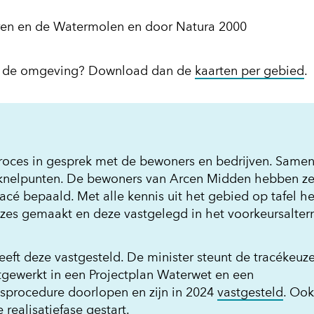
ren en de Watermolen en door Natura 2000
 in de omgeving? Download dan de
kaarten per gebied
.
roces in gesprek met de bewoners en bedrijven. Same
knelpunten. De bewoners van Arcen Midden hebben ze
cé bepaald. Met alle kennis uit het gebied op tafel he
zes gemaakt en deze vastgelegd in het voorkeursaltern
eeft deze vastgesteld. De minister steunt de tracékeuz
uitgewerkt in een Projectplan Waterwet en een
(open
procedure doorlopen en zijn in 2024
vastgesteld
. Ook
in
realisatiefase gestart.