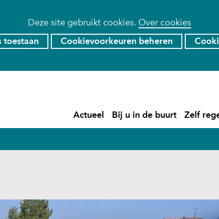
Deze site gebruikt cookies.
Over cookies
s toestaan
Cookievoorkeuren beheren
Cooki
Ga
naar
de
)
Actueel
Bij u in de buurt
Zelf reg
inhoud
Actueel
Uitklappen
Bij
Uitklapp
u
in
de
buurt