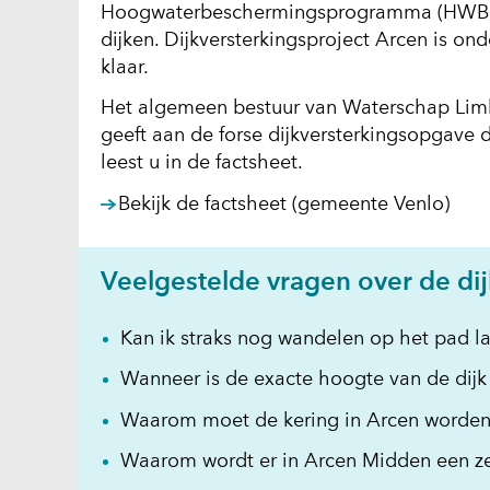
Hoogwaterbeschermingsprogramma (HWBP W
dijken. Dijkversterkingsproject Arcen is o
klaar.
Het algemeen bestuur van Waterschap Lim
geeft aan de forse dijkversterkingsopgave
leest u in de factsheet.
(ope
Bekijk de factsheet (gemeente Venlo)
in
nie
Veelgestelde vragen over de di
vens
(verw
Kan ik straks nog wandelen op het pad 
naar
een
Wanneer is de exacte hoogte van de dij
and
Waarom moet de kering in Arcen worden
webs
Waarom wordt er in Arcen Midden een ze