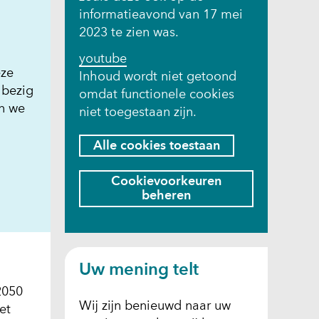
informatieavond van 17 mei
2023 te zien was.
youtube
eze
Cookies
Inhoud wordt niet getoond
 bezig
omdat functionele cookies
toestaan?
n we
niet toegestaan zijn.
Hier
Alle cookies toestaan
kan
)
het
t
Cookievoorkeuren
gebruik
beheren
van
cookies
op
)
deze
Uw mening telt
website
2050
worden
Wij zijn benieuwd naar uw
et
toegestaan