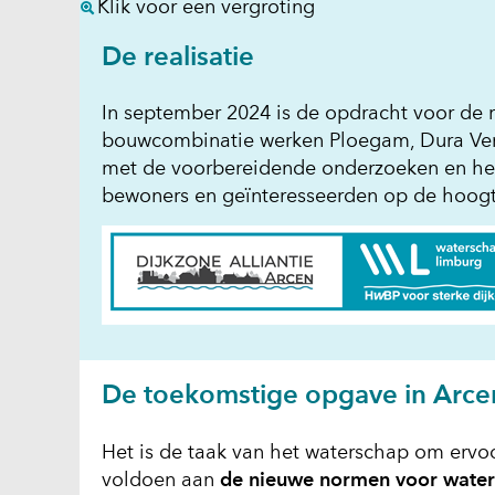
(afbeelding:
Klik voor een vergroting
planning-
De realisatie
arcen-
dec2023.png)
In september 2024 is de opdracht voor de re
bouwcombinatie werken Ploegam, Dura Verme
met de voorbereidende onderzoeken en het
bewoners en geïnteresseerden op de hoogt
De toekomstige opgave in Arc
Het is de taak van het waterschap om ervoo
voldoen aan
de nieuwe normen voor water