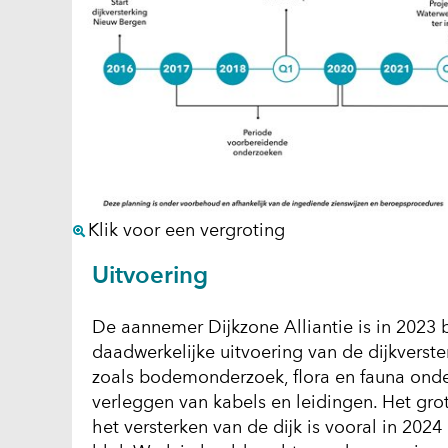
(afbeelding:
Klik voor een vergroting
2022-
Uitvoering
07-
28_wl_nieuwbergen_t
De aannemer Dijkzone Alliantie is in 20
daadwerkelijke uitvoering van de dijkverst
zoals bodemonderzoek, flora en fauna onde
verleggen van kabels en leidingen. Het gro
het versterken van de dijk is vooral in 2024