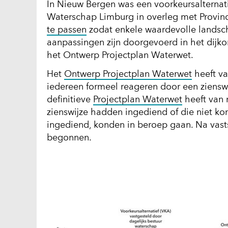
In Nieuw Bergen was een voorkeursalternatie
Waterschap Limburg in overleg met Provi
(opent
te passen
zodat enkele waardevolle landsc
in
aanpassingen zijn doorgevoerd in het dijk
nieuw
het Ontwerp Projectplan Waterwet.
venster)
Het
Ontwerp Projectplan Waterwet
heeft va
(verwijst
iedereen formeel reageren door een zienswi
naar
definitieve
Projectplan Waterwet
heeft van 
een
zienswijze hadden ingediend of die niet k
andere
ingediend, konden in beroep gaan. Na vasts
website)
begonnen.