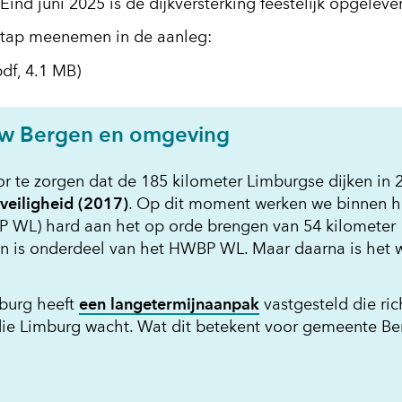
ind juni 2025 is de dijkversterking feestelijk opgeleve
 stap meenemen in de aanleg:
df, 4.1 MB)
uw Bergen en omgeving
r te zorgen dat de 185 kilometer Limburgse dijken in 
veiligheid (2017)
. Op dit moment werken we binnen h
L) hard aan het op orde brengen van 54 kilometer
gen is onderdeel van het HWBP WL. Maar daarna is het 
burg heeft
een langetermijnaanpak
vastgesteld die ric
 die Limburg wacht. Wat dit betekent voor gemeente Be
pent