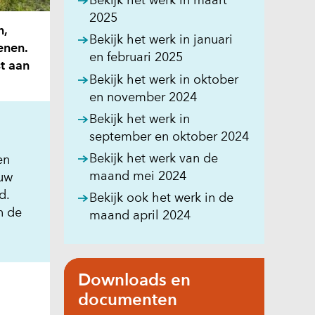
Bekijk het werk in maart
nieuw
(opent
2025
n,
venster)
in
Bekijk het werk in januari
enen.
(verwijst
nieuw
(opent
en februari 2025
t aan
naar
venster)
in
Bekijk het werk in oktober
een
(verwijst
nieuw
(opent
en november 2024
andere
naar
venster)
in
website)
Bekijk het werk in
een
(verwijst
nieuw
(opent
september en oktober 2024
andere
naar
venster)
in
website)
Bekijk het werk van de
en
een
(verwijst
nieuw
(opent
maand mei 2024
euw
andere
naar
venster)
in
d.
website)
Bekijk ook het werk in de
een
(verwijst
nieuw
n de
(opent
maand april 2024
andere
naar
venster)
in
website)
een
(verwijst
nieuw
andere
naar
venster)
website)
Downloads en
een
(verwijst
documenten
andere
naar