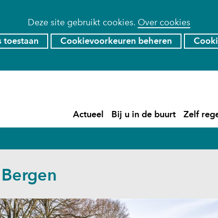
Deze site gebruikt cookies.
Over cookies
s toestaan
Cookievoorkeuren beheren
Cooki
Ga
naar
de
)
Actueel
Bij u in de buurt
Zelf reg
inhoud
Actueel
Uitklappen
Bij
Uitklapp
u
in
de
buurt
 Bergen