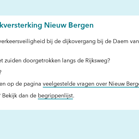
pent
euw
ster)
ieuw
rwijst
jkversterking Nieuw Bergen
nster)
ar
erwijst
n
verkeersveiligheid bij de dijkovergang bij de Daem va
ar
dere
en
site)
ndere
et zuiden doorgetrokken langs de Rijksweg?
bsite)
?
den op de pagina
veelgestelde vragen over Nieuw Berg
? Bekijk dan de
begrippenlijst
.