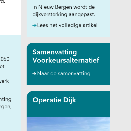
rd.
In Nieuw Bergen wordt de
dijkversterking aangepast.
(opent
Lees het volledige artikel
in
nieuw
venster)
Samenvatting
(verwijst
2050
Voorkeursalternatief
naar
et
een
Naar de samenvatting
andere
werk
website)
hting
Operatie Dijk
rgen,