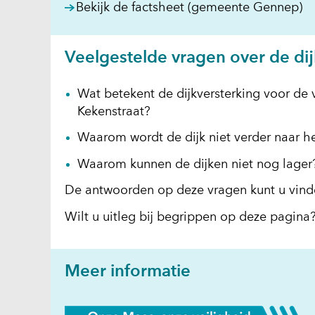
in
(o
Bekijk de factsheet (gemeente Gennep)
ni
in
ven
n
(ve
Veelgestelde vragen over de di
ve
na
(v
ee
Wat betekent de dijkversterking voor de 
na
an
Kekenstraat?
e
web
a
Waarom wordt de dijk niet verder naar h
we
Waarom kunnen de dijken niet nog lager
De antwoorden op deze vragen kunt u vin
Wilt u uitleg bij begrippen op deze pagina
Meer informatie