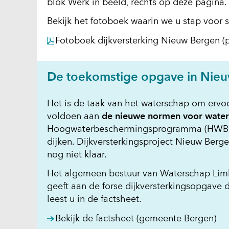
blok Werk in beeld, rechts op deze pagina. E
Bekijk het fotoboek waarin we u stap voor
Fotoboek dijkversterking Nieuw Bergen
(p
De toekomstige opgave in Nie
Het is de taak van het waterschap om ervoo
voldoen aan
de nieuwe normen voor water
Hoogwaterbeschermingsprogramma (HWBP W
dijken. Dijkversterkingsproject Nieuw Ber
nog niet klaar.
Het algemeen bestuur van Waterschap Lim
geeft aan de forse dijkversterkingsopgave
leest u in de factsheet.
(o
Bekijk de factsheet (gemeente Bergen)