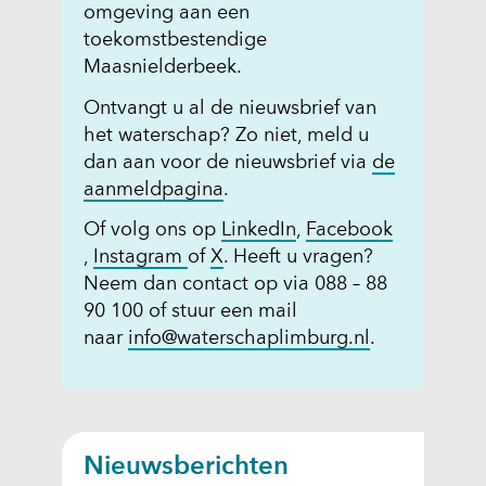
omgeving aan een
toekomstbestendige
Maasnielderbeek.
Ontvangt u al de nieuwsbrief van
het waterschap? Zo niet, meld u
dan aan voor de nieuwsbrief via
de
(
aanmeldpagina
.
o
(
Of volg ons op
LinkedIn
,
Facebook
p
(
(
(
o
,
Instagram
of
X
. Heeft u vragen?
e
o
o
o
p
Neem dan contact op via 088 – 88
n
p
p
p
e
90 100 of stuur een mail
t
e
e
e
n
naar
info@waterschaplimburg.nl
.
i
n
n
n
t
n
t
t
t
i
n
i
i
i
n
i
n
n
n
n
e
Nieuwsberichten
n
n
n
i