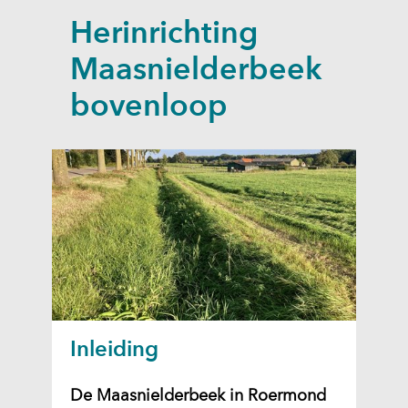
a
Herinrichting
p
p
Maasnielderbeek
e
bovenloop
n
Inleiding
De Maasnielderbeek in Roermond