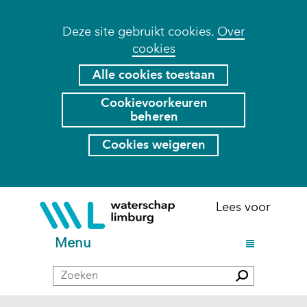
Cookies
Deze site gebruikt cookies.
Over
cookies
toestaan?
Hier
Alle cookies toestaan
kan
Cookievoorkeuren
het
beheren
gebruik
van
Cookies weigeren
cookies
op
deze
Ga
(naar
Lees voor
website
naar
homepage)
worden
de
U
Menu
toegestaan
inhoud
i
of
Zoeken
t
Zoeken
geweigerd.
k
l