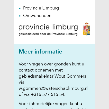
a
e
a
)
Provincie Limburg
n
Omwonenden
o
f
g
e
w
e
Meer informatie
i
g
Voor vragen over gronden kunt u
e
contact opnemen met
r
gebiedsmakelaar Wout Gommers
d
via
.
w.gommers@waterschaplimburg.nl
of via +316 577 515 54.
Voor inhoudelijke vragen kunt u