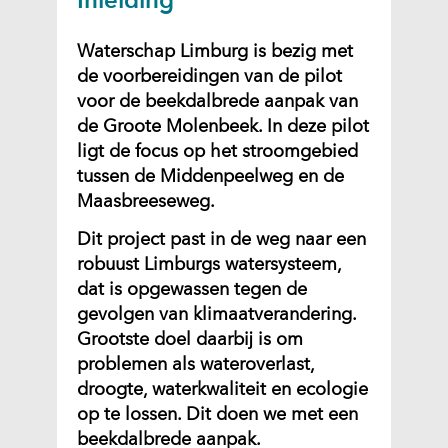
Inleiding
f
b
Waterschap Limburg is bezig met
e
de voorbereidingen van de pilot
e
voor de beekdalbrede aanpak van
l
de Groote Molenbeek. In deze pilot
d
ligt de focus op het stroomgebied
i
tussen de Middenpeelweg en de
n
Maasbreeseweg.
g
:
Dit project past in de weg naar een
g
robuust Limburgs watersysteem,
r
dat is opgewassen tegen de
o
gevolgen van klimaatverandering.
o
Grootste doel daarbij is om
t
problemen als wateroverlast,
e
droogte, waterkwaliteit en ecologie
_
op te lossen. Dit doen we met een
m
beekdalbrede aanpak.