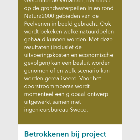
verschillende varianten, het effect
a
s
op de grondwaterpeilen in en rond
a
i
Natura2000 gebieden van de
r
t
Peelvenen in beeld gebracht. Ook
e
e
wordt bekeken welke natuurdoelen
e
w
gehaald kunnen worden. Met deze
n
o
resultaten (inclusief de
a
r
uitvoeringskosten en economische
n
d
gevolgen) kan een besluit worden
d
e
genomen of en welk scenario kan
e
n
worden gerealiseerd. Voor het
r
t
doorstroommoeras wordt
e
o
momenteel een globaal ontwerp
w
e
uitgewerkt samen met
e
g
ingenieursbureau Sweco.
b
e
s
s
i
t
Betrokkenen bij project
t