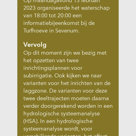
Op maandagavond 13 februari
v
a
2023 organiseerde het waterschap
e
n
van 18:00 tot 20:00 een
n
c
informatiebijeenkomst bij de
s
o
Turfhoeve in Sevenum.
t
o
e
k
Vervolg
r
i
Op dit moment zijn we bezig met
)
e
het opzetten van twee
(
s
inrichtingsplannen voor
v
o
subirrigatie. Ook kijken we naar
e
p
varianten voor het inrichten van de
r
d
laggzone. De varianten voor deze
w
e
twee deeltrajecten moeten daarna
i
z
verder doorgerekend worden in een
j
e
hydrologische systeemanalyse
s
w
(HSA). In een hydrologische
t
e
systeemanalyse wordt, voor
n
b