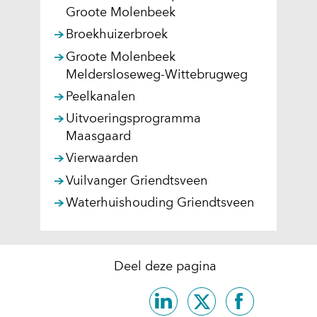
)
t
Groote Molenbeek
e
Broekhuizerbroek
)
Groote Molenbeek
Meldersloseweg-Wittebrugweg
Peelkanalen
Uitvoeringsprogramma
Maasgaard
Vierwaarden
Vuilvanger Griendtsveen
Waterhuishouding Griendtsveen
Deel deze pagina
Delen
Delen
Delen
op
op
op