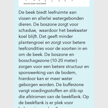
e
l
De beek biedt leefruimte aan
d
vissen en allerlei watergebonden
.
dieren. De boszone zorgt voor
j
schaduw, waardoor het beekwater
p
koel blijft. Dat geeft minder
g
plantengroei en zorgt voor betere
)
leefcondities voor de soorten in en
om de beek. De boszone en
bosschagezone (10-20 meter)
zorgen voor een betere structuur en
sponswerking van de bodem,
hierdoor kan er meer water
geborgen worden. De bufferzone
vangt voedingsstoffen en slib op
die afstromen van de beekflank. Op
de beekflank is er plek voor