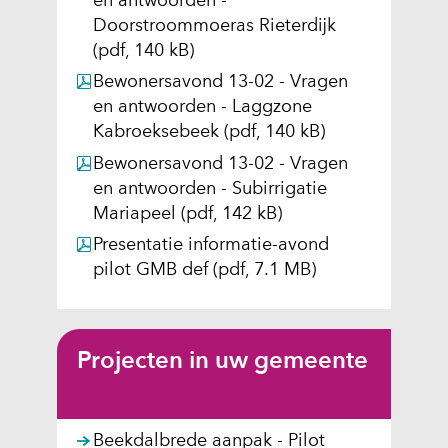
en antwoorden -
a
e
e
e
b
n
i
e
Doorstroommoeras Rieterdijk
r
b
b
b
s
a
t
n
(pdf, 140 kB)
e
s
s
s
i
a
e
a
e
Bewonersavond 13-02 - Vragen
i
i
i
t
r
)
n
n
en antwoorden - Laggzone
t
t
t
e
e
d
a
Kabroeksebeek
(pdf, 140 kB)
e
e
e
)
e
e
n
)
)
)
n
Bewonersavond 13-02 - Vragen
r
d
a
en antwoorden - Subirrigatie
e
e
n
Mariapeel
(pdf, 142 kB)
w
r
d
Presentatie informatie-avond
e
e
e
pilot GMB def
(pdf, 7.1 MB)
b
w
r
s
e
e
i
b
w
t
s
e
Projecten in uw gemeente
e
i
b
)
t
s
e
i
Beekdalbrede aanpak - Pilot