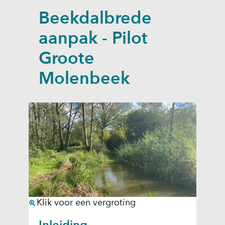
a
Beekdalbrede
p
p
aanpak - Pilot
e
Groote
n
Molenbeek
(
Klik voor een vergroting
a