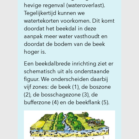
e
hevige regenval (wateroverlast).
d
Tegelijkertijd kunnen we
e
watertekorten voorkomen. Dit komt
_
doordat het beekdal in deze
a
aanpak meer water vasthoudt en
a
doordat de bodem van de beek
n
hoger is.
p
Een beekdalbrede inrichting ziet er
a
schematisch uit als onderstaande
k
figuur. We onderscheiden daarbij
_
vijf zones: de beek (1), de boszone
b
(2), de bosschagezone (3), de
r
bufferzone (4) en de beekflank (5).
e
e
d
b
e