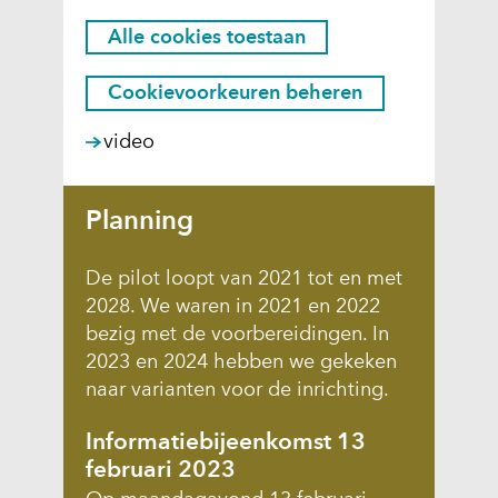
k
H
Alle cookies toestaan
i
i
e
e
Cookievoorkeuren beheren
r
s
k
(
video
t
a
o
o
n
p
e
h
Planning
e
s
e
n
t
t
De pilot loopt van 2021 tot en met
t
g
a
2028. We waren in 2021 en 2022
i
e
a
bezig met de voorbereidingen. In
n
b
2023 en 2024 hebben we gekeken
n
n
r
naar varianten voor de inrichting.
i
?
u
e
i
Informatiebijeenkomst 13
u
k
februari 2023
w
v