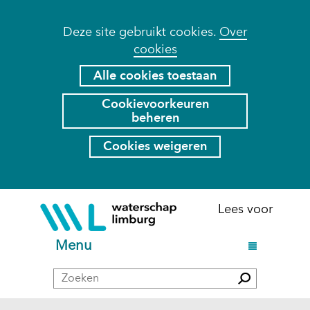
Cookies
Deze site gebruikt cookies.
Over
cookies
toestaan?
Hier
Alle cookies toestaan
kan
Cookievoorkeuren
het
beheren
gebruik
van
Cookies weigeren
cookies
op
deze
Ga
(naar
Lees voor
website
naar
homepage)
worden
de
U
Menu
toegestaan
inhoud
i
of
Zoeken
t
Zoeken
geweigerd.
k
l