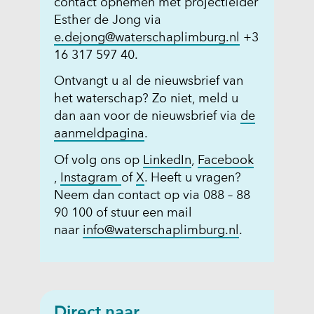
contact opnemen met projectleider
Esther de Jong via
e.dejong@waterschaplimburg.nl
+3
16 317 597 40.
Ontvangt u al de nieuwsbrief van
het waterschap? Zo niet, meld u
dan aan voor de nieuwsbrief via
de
(
aanmeldpagina
.
o
(
Of volg ons op
LinkedIn
,
Facebook
p
(
(
(
o
,
Instagram
of
X
. Heeft u vragen?
e
o
o
o
p
Neem dan contact op via 088 – 88
n
p
p
p
e
90 100 of stuur een mail
t
e
e
e
n
naar
info@waterschaplimburg.nl
.
i
n
n
n
t
n
t
t
t
i
n
i
i
i
n
i
n
n
n
n
e
Direct naar