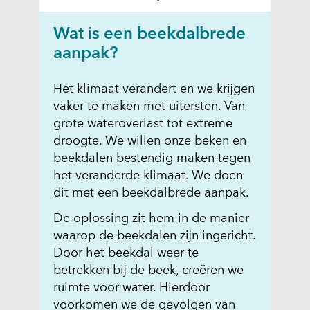
o
l
Wat is een beekdalbrede
e
aanpak?
n
b
Het klimaat verandert en we krijgen
e
vaker te maken met uitersten. Van
e
grote wateroverlast tot extreme
k
droogte. We willen onze beken en
_
beekdalen bestendig maken tegen
b
het veranderde klimaat. We doen
e
dit met een beekdalbrede aanpak.
e
k
De oplossing zit hem in de manier
d
waarop de beekdalen zijn ingericht.
a
Door het beekdal weer te
l
betrekken bij de beek, creëren we
b
ruimte voor water. Hierdoor
r
voorkomen we de gevolgen van