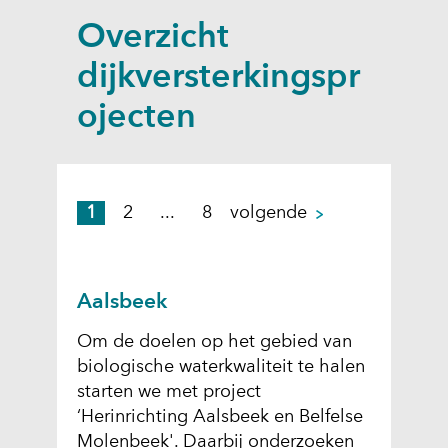
a
Overzicht
p
p
dijkversterkingspr
e
ojecten
n
p
1
2
...
8
volgende
a
g
i
Aalsbeek
n
a
Om de doelen op het gebied van
biologische waterkwaliteit te halen
starten we met project
‘Herinrichting Aalsbeek en Belfelse
Molenbeek'. Daarbij onderzoeken