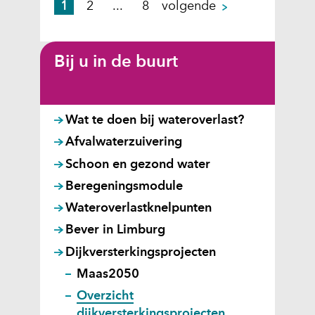
p
1
2
...
8
volgende
a
g
i
Bij u in de buurt
n
a
Wat te doen bij wateroverlast?
Afvalwaterzuivering
Schoon en gezond water
Beregeningsmodule
Wateroverlastknelpunten
Bever in Limburg
Dijkversterkingsprojecten
Maas2050
Overzicht
dijkversterkingsprojecten