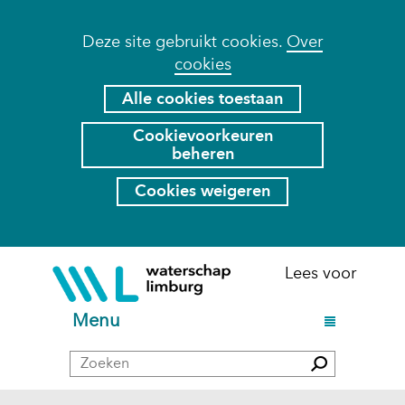
Cookies
Deze site gebruikt cookies.
Over
cookies
toestaan?
Hier
Alle cookies toestaan
kan
Cookievoorkeuren
het
beheren
gebruik
van
Cookies weigeren
cookies
op
deze
Ga
(naar
Lees voor
website
naar
homepage)
worden
de
U
Menu
toegestaan
inhoud
i
of
Zoeken
t
Zoeken
geweigerd.
k
l