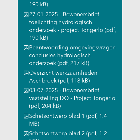
a
t
t
t
n
190 kB)
a
n
n
n
a
27-01-2025 - Bewonersbrief
r
a
a
a
a
toelichting hydrologisch
e
a
a
a
r
onderzoek - project Tongerlo
(pdf,
e
r
r
r
e
190 kB)
n
e
e
e
e
a
Beantwoording omgevingsvragen
e
e
e
n
n
conclusies hydrologisch
n
n
n
a
d
onderzoek
(pdf, 217 kB)
a
a
a
n
e
Overzicht werkzaamheden
n
n
n
d
r
Aschbroek
(pdf, 118 kB)
d
d
d
e
e
e
e
e
r
03-07-2025 - Bewonersbrief
w
r
r
r
e
vaststelling DO - Project Tongerlo
e
e
e
e
w
(pdf, 204 kB)
b
w
w
w
e
Schetsontwerp blad 1
(pdf, 1.4
s
e
e
e
b
MB)
i
b
b
b
s
t
Schetsontwerp blad 2
(pdf, 1.2
s
s
s
i