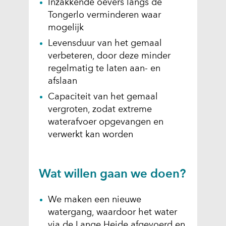
Inzakkende oevers langs de
g
Tongerlo verminderen waar
e
mogelijk
r
Levensduur van het gemaal
l
verbeteren, door deze minder
o
regelmatig te laten aan- en
-
afslaan
2
Capaciteit van het gemaal
0
vergroten, zodat extreme
2
waterafvoer opgevangen en
5
verwerkt kan worden
_
4
_
Wat willen gaan we doen?
.
j
We maken een nieuwe
p
watergang, waardoor het water
g
via de Lange Heide afgevoerd en
)