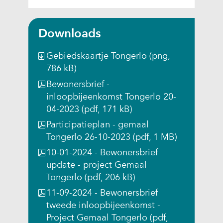
v
u
u
u
w
e
w
w
w
v
n
v
v
v
e
Downloads
s
e
e
e
n
t
n
n
n
s
Gebiedskaartje Tongerlo
(png,
e
s
s
s
t
786 kB)
r
t
t
t
e
Bewonersbrief -
)
e
e
e
r
inloopbijeenkomst Tongerlo 20-
(
r
r
r
)
04-2023
(pdf, 171 kB)
v
)
)
)
(
e
Participatieplan - gemaal
(
(
(
v
r
Tongerlo 26-10-2023
(pdf, 1 MB)
v
v
v
e
w
10-01-2024 - Bewonersbrief
e
e
e
r
i
update - project Gemaal
r
r
r
w
j
Tongerlo
(pdf, 206 kB)
w
w
w
i
s
i
i
i
j
11-09-2024 - Bewonersbrief
t
j
j
j
s
tweede inloopbijeenkomst -
n
s
s
s
t
Project Gemaal Tongerlo
(pdf,