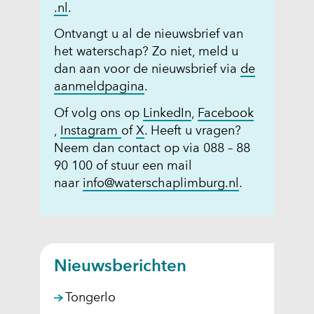
.nl
.
Ontvangt u al de nieuwsbrief van
het waterschap? Zo niet, meld u
dan aan voor de nieuwsbrief via
de
(
aanmeldpagina
.
o
(
Of volg ons op
LinkedIn
,
Facebook
p
(
(
(
o
,
Instagram
of
X
. Heeft u vragen?
e
o
o
o
p
Neem dan contact op via 088 – 88
n
p
p
p
e
90 100 of stuur een mail
t
e
e
e
n
naar
info@waterschaplimburg.nl
.
i
n
n
n
t
n
t
t
t
i
n
i
i
i
n
i
n
n
n
n
e
Nieuwsberichten
n
n
n
i
u
i
i
i
e
w
Tongerlo
e
e
e
u