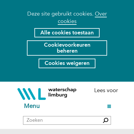
Cookies
Deze site gebruikt cookies.
Over
cookies
toestaan?
Hier
Alle cookies toestaan
kan
Cookievoorkeuren
het
beheren
gebruik
van
Cookies weigeren
cookies
op
deze
Ga
(naar
Lees voor
website
naar
homepage)
worden
de
U
Menu
toegestaan
inhoud
i
of
Zoeken
t
Zoeken
geweigerd.
k
l