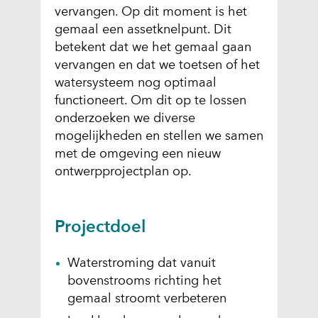
vervangen. Op dit moment is het
l
gemaal een assetknelpunt. Dit
d
betekent dat we het gemaal gaan
i
vervangen en dat we toetsen of het
n
watersysteem nog optimaal
g
functioneert. Om dit op te lossen
:
onderzoeken we diverse
v
mogelijkheden en stellen we samen
r
met de omgeving een nieuw
-
ontwerpprojectplan op.
f
o
t
Projectdoel
o
s
-
Waterstroming dat vanuit
t
bovenstrooms richting het
o
gemaal stroomt verbeteren
n