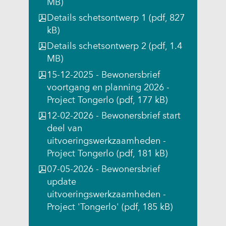
e
MB)
i
i
i
t
)
Details schetsontwerp 1
(pdf, 827
t
t
t
e
kB)
e
e
e
)
)
)
)
Details schetsontwerp 2
(pdf, 1.4
MB)
15-12-2025 - Bewonersbrief
voortgang en planning 2026 -
Project Tongerlo
(pdf, 177 kB)
12-02-2026 - Bewonersbrief start
deel van
uitvoeringswerkzaamheden -
Project Tongerlo
(pdf, 181 kB)
07-05-2026 - Bewonersbrief
update
uitvoeringswerkzaamheden -
Project 'Tongerlo'
(pdf, 185 kB)