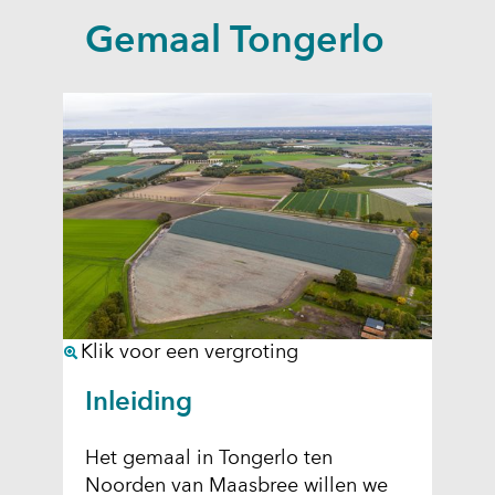
a
Gemaal Tongerlo
p
p
e
n
(
Klik voor een vergroting
a
Inleiding
f
b
Het gemaal in Tongerlo ten
e
Noorden van Maasbree willen we
e