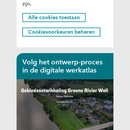
zijn.
o
k
H
Alle cookies toestaan
i
i
e
e
Cookievoorkeuren beheren
r
s
k
t
a
o
n
Volg het ontwerp-proces
e
h
in de digitale werkatlas
s
e
t
t
g
a
e
a
b
n
r
?
u
i
k