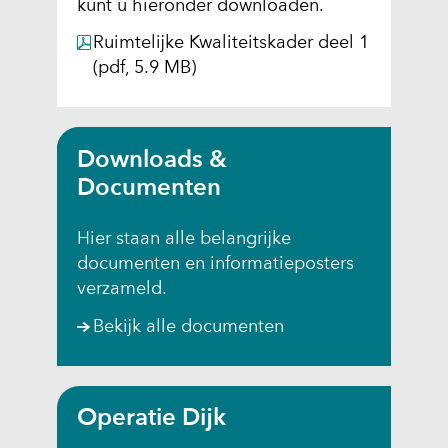
e
e
kunt u hieronder downloaden.
b
u
Ruimtelijke Kwaliteitskader deel 1
s
w
(pdf, 5.9 MB)
i
v
t
e
e
n
w
s
Downloads &
o
t
Documenten
r
e
d
r
Hier staan alle belangrijke
e
)
documenten en informatieposters
n
(
verzameld.
t
v
o
Bekijk alle documenten
e
e
r
g
w
e
i
Operatie Dijk
s
j