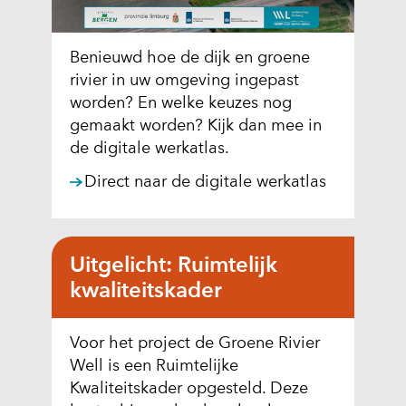
v
a
Benieuwd hoe de dijk en groene
n
rivier in uw omgeving ingepast
c
worden? En welke keuzes nog
o
gemaakt worden? Kijk dan mee in
o
de digitale werkatlas.
k
i
(
Direct naar de digitale werkatlas
e
o
s
p
o
e
Uitgelicht: Ruimtelijk
p
n
kwaliteitskader
d
t
e
i
z
n
Voor het project de Groene Rivier
e
n
Well is een Ruimtelijke
w
i
Kwaliteitskader opgesteld. Deze