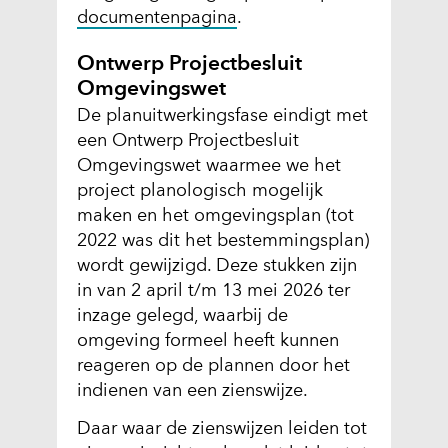
documentenpagina
.
o
t
Ontwerp Projectbesluit
a
Omgevingswet
a
De planuitwerkingsfase eindigt met
l
een Ontwerp Projectbesluit
.
Omgevingswet waarmee we het
j
project planologisch mogelijk
p
maken en het omgevingsplan (tot
g
2022 was dit het bestemmingsplan)
)
wordt gewijzigd. Deze stukken zijn
in van 2 april t/m 13 mei 2026 ter
inzage gelegd, waarbij de
omgeving formeel heeft kunnen
reageren op de plannen door het
indienen van een zienswijze.
Daar waar de zienswijzen leiden tot