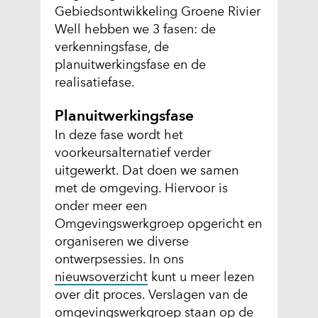
Gebiedsontwikkeling Groene Rivier
:
Well hebben we 3 fasen: de
i
verkenningsfase, de
n
planuitwerkingsfase en de
r
realisatiefase.
i
c
Planuitwerkingsfase
h
In deze fase wordt het
t
voorkeursalternatief verder
i
uitgewerkt. Dat doen we samen
n
met de omgeving. Hiervoor is
g
onder meer een
s
Omgevingswerkgroep opgericht en
p
organiseren we diverse
l
ontwerpsessies. In ons
a
nieuwsoverzicht
kunt u meer lezen
n
over dit proces. Verslagen van de
_
omgevingswerkgroep staan op de
t