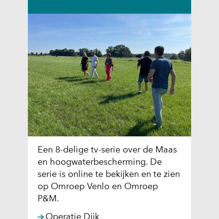
t
s
a
t
a
n
n
a
o
a
f
r
g
e
e
e
w
n
e
a
i
n
g
d
e
e
Een 8-delige tv-serie over de Maas
r
r
en hoogwaterbescherming. De
d
e
serie is online te bekijken en te zien
.
w
op Omroep Venlo en Omroep
e
P&M.
b
Operatie Dijk