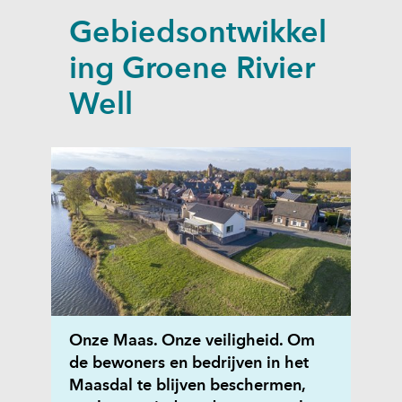
a
Gebiedsontwikkel
p
p
ing Groene Rivier
e
Well
n
Onze Maas. Onze veiligheid. Om
de bewoners en bedrijven in het
Maasdal te blijven beschermen,