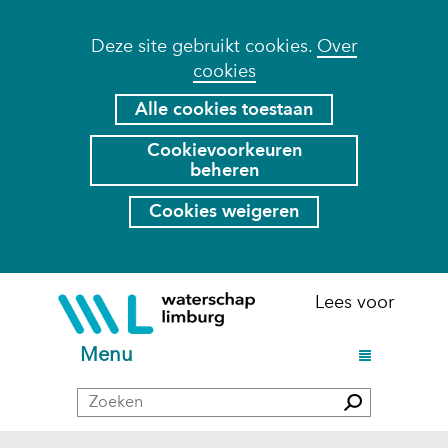
Cookies
Deze site gebruikt cookies.
Over
cookies
toestaan?
Hier
Alle cookies toestaan
kan
Cookievoorkeuren
het
beheren
gebruik
van
Cookies weigeren
cookies
op
deze
Ga
(naar
Lees voor
website
naar
homepage)
worden
de
U
Menu
toegestaan
inhoud
i
of
Zoeken
t
Zoeken
geweigerd.
k
l