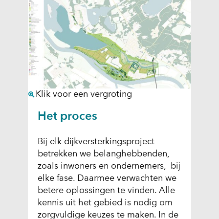
(
Klik voor een vergroting
a
Het proces
f
b
Bij elk dijkversterkingsproject
e
betrekken we belanghebbenden,
e
zoals inwoners en ondernemers, bij
l
elke fase. Daarmee verwachten we
d
betere oplossingen te vinden. Alle
i
kennis uit het gebied is nodig om
n
zorgvuldige keuzes te maken. In de
g