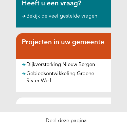
Heeft u een vraag?
)
(
Bekijk de veel gestelde vragen
v
e
r
w
Projecten in uw gemeente
i
j
s
Dijkversterking Nieuw Bergen
t
Gebiedsontwikkeling Groene
n
Rivier Well
a
a
r
e
e
n
Deel deze pagina
a