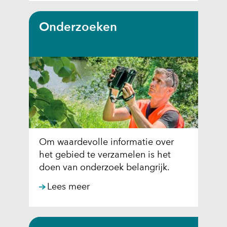
p
e
Onderzoeken
n
t
i
n
n
i
e
u
w
Om waardevolle informatie over
v
het gebied te verzamelen is het
e
doen van onderzoek belangrijk.
n
s
Lees meer
t
e
r