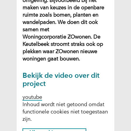
omgeving. Bijvoorbeeld bij het
maken van keuzes in de openbare
ruimte zoals bomen, planten en
wandelpaden. We doen dit ook
samen met
Woningcorporatie ZOwonen. De
Keutelbeek stroomt straks ook op
plekken waar ZOwonen nieuwe
woningen gaat bouwen.
Bekijk de video over dit
project
youtube
C
Inhoud wordt niet getoond omdat
functionele cookies niet toegestaan
o
zijn.
o
k
H