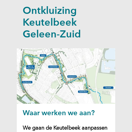
a
Ontkluizing
p
p
Keutelbeek
e
Geleen-Zuid
n
Waar werken we aan?
We gaan de Keutelbeek aanpassen