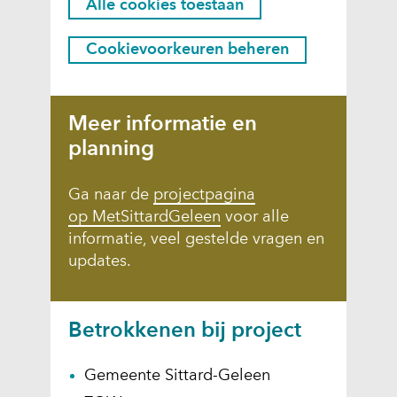
Alle cookies toestaan
i
i
e
e
Cookievoorkeuren beheren
r
s
k
t
a
o
Meer informatie en
n
e
planning
h
s
e
t
t
(
Ga naar de
project
pagina
g
a
o
(
op MetSittardGeleen
voor alle
e
p
o
informatie, veel gestelde vragen en
a
b
e
p
updates.
n
r
n
e
?
u
t
n
i
i
t
Betrokkenen bij project
k
n
i
v
n
n
Gemeente Sittard-Geleen
a
i
n