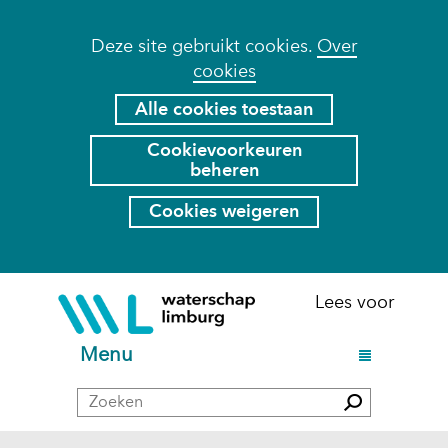
Cookies
Deze site gebruikt cookies.
Over
cookies
toestaan?
Hier
Alle cookies toestaan
kan
Cookievoorkeuren
het
beheren
gebruik
van
Cookies weigeren
cookies
op
deze
Ga
(naar
Lees voor
website
naar
homepage)
worden
de
U
Menu
toegestaan
inhoud
i
of
Zoeken
t
Zoeken
geweigerd.
k
l