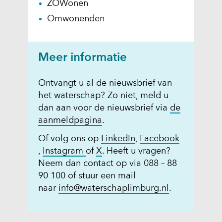
ZOWonen
n
e
i
Omwonenden
c
u
e
o
w
u
o
v
w
Meer informatie
k
e
v
i
n
e
Ontvangt u al de nieuwsbrief van
e
s
n
het waterschap? Zo niet, meld u
s
t
s
dan aan voor de nieuwsbrief via
de
o
e
t
(
aanmeldpagina
.
p
r
e
o
d
)
r
(
Of volg ons op
LinkedIn
,
Facebook
p
e
(
)
(
(
(
o
,
Instagram
of
X
. Heeft u vragen?
e
z
v
(
o
o
o
p
Neem dan contact op via 088 – 88
n
e
e
v
p
p
p
e
90 100 of stuur een mail
t
w
r
e
e
e
e
n
naar
info@waterschaplimburg.nl
.
i
e
w
r
n
n
n
t
n
b
i
w
t
t
t
i
n
s
j
i