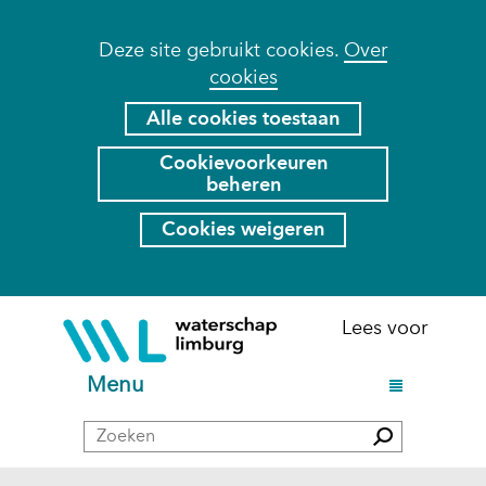
Cookies
Deze site gebruikt cookies.
Over
cookies
toestaan?
Hier
Alle cookies toestaan
kan
Cookievoorkeuren
het
beheren
gebruik
van
Cookies weigeren
cookies
op
deze
Ga
(naar
Lees voor
website
naar
homepage)
worden
de
U
Menu
toegestaan
inhoud
i
of
Zoeken
t
Zoeken
geweigerd.
k
l