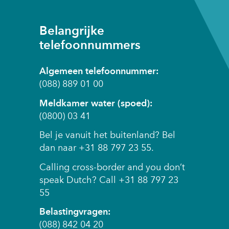
e
b
s
b
b
b
s
i
s
s
s
i
t
i
i
Belangrijke
i
t
e
t
t
telefoonnummers
t
e
)
e
e
e
)
)
)
Algemeen telefoonnummer:
)
(088) 889 01 00
Meldkamer water (spoed):
(0800) 03 41
Bel je vanuit het buitenland? Bel
dan naar +31 88 797 23 55.
Calling cross-border and you don’t
speak Dutch? Call +31 88 797 23
55
Belastingvragen:
(088) 842 04 20