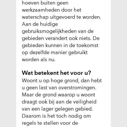
hoeven buiten geen
n
werkzaamheden door het
t
waterschap uitgevoerd te worden.
i
Aan de huidige
n
gebruiksmogelijkheden van de
n
gebieden verandert ook niets. De
i
gebieden kunnen in de toekomst
e
op dezelfde manier gebruikt
u
worden als nu.
w
v
Wat betekent het voor u?
e
Woont u op hoge grond, dan hebt
n
u geen last van overstromingen.
s
Maar de grond waarop u woont
t
draagt ook bij aan de veiligheid
e
van een lager gelegen gebied.
r
Daarom is het toch nodig om
)
regels te stellen voor de
(