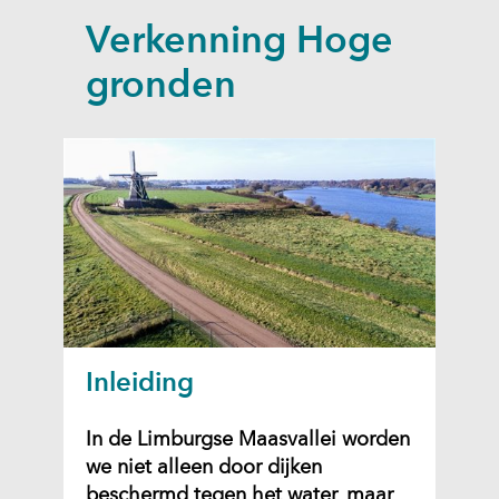
a
Verkenning Hoge
p
p
gronden
e
n
Inleiding
In de Limburgse Maasvallei worden
we niet alleen door dijken
beschermd tegen het water, maar