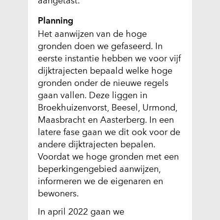
aangetast.
d
e
Planning
r
Het aanwijzen van de hoge
e
gronden doen we gefaseerd. In
w
eerste instantie hebben we voor vijf
e
dijktrajecten bepaald welke hoge
b
gronden onder de nieuwe regels
s
gaan vallen. Deze liggen in
i
Broekhuizenvorst, Beesel, Urmond,
t
Maasbracht en Aasterberg. In een
e
latere fase gaan we dit ook voor de
)
andere dijktrajecten bepalen.
Voordat we hoge gronden met een
beperkingengebied aanwijzen,
informeren we de eigenaren en
bewoners.
In april 2022 gaan we