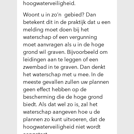
hoogwaterveiligheid.
v
Woont u in zo’n gebied? Dan
e
betekent dit in de praktijk dat u een
r
melding moet doen bij het
w
waterschap of een vergunning
i
moet aanvragen als u in de hoge
j
grond wil graven. Bijvoorbeeld om
s
leidingen aan te leggen of een
t
zwembad in te graven. Dan denkt
n
het waterschap met u mee. In de
a
meeste gevallen zullen uw plannen
a
geen effect hebben op de
r
bescherming die de hoge grond
e
biedt. Als dat wel zo is, zal het
e
waterschap aangeven hoe u de
n
plannen zo kunt uitvoeren, dat de
a
hoogwaterveiligheid niet wordt
n