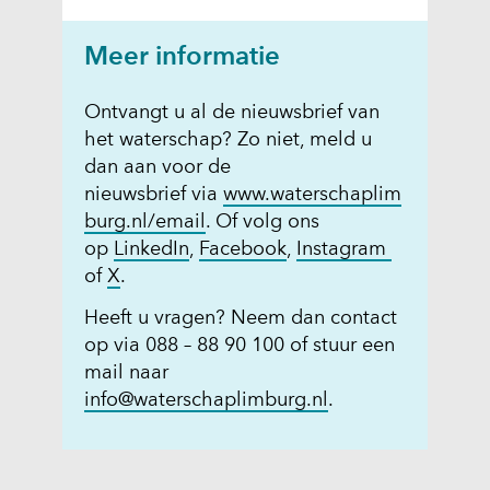
Meer informatie
Ontvangt u al de nieuwsbrief van
het waterschap? Zo niet, meld u
dan aan voor de
nieuwsbrief via
www.waterschaplim
(
burg.nl/email
. Of volg ons
(
o
(
(
op
LinkedIn
,
Facebook
,
Instagram
(
o
p
o
o
of
X
.
o
p
e
p
p
Heeft u vragen? Neem dan contact
p
e
n
e
e
op via 088 – 88 90 100 of stuur een
e
n
t
n
n
mail naar
n
t
i
t
t
info@waterschaplimburg.nl
.
t
i
n
i
i
i
n
n
n
n
n
n
i
n
n