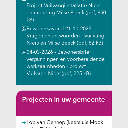
t
s
s
s
i
Project Vuilvanginstallatie Niers
e
i
i
i
t
en monding Milse Beeck
(pdf, 850
)
t
t
t
e
kB)
e
e
e
)
Bewonersavond 21-10-2025 -
)
)
)
Vragen en antwoorden - Vuilvang
Niers en Milse Beeck
(pdf, 82 kB)
04-03-2026 - Bewonersbrief
vergunningen en voorbereidende
werkzaamheden - project
Vuilvang Niers
(pdf, 225 kB)
Projecten in uw gemeente
Lob van Gennep (keersluis Mook