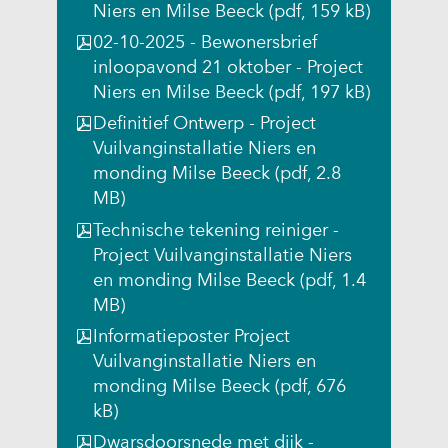
s
s
s
t
Niers en Milse Beeck
(pdf, 159 kB)
a
t
t
t
n
02-10-2025 - Bewonersbrief
a
n
n
n
a
inloopavond 21 oktober - Project
r
a
a
a
a
Niers en Milse Beeck
(pdf, 197 kB)
e
a
a
a
r
e
Definitief Ontwerp - Project
r
r
r
e
n
Vuilvanginstallatie Niers en
e
e
e
e
a
monding Milse Beeck
(pdf, 2.8
e
e
e
n
n
MB)
n
n
n
a
d
Technische tekening reiniger -
a
a
a
n
e
Project Vuilvanginstallatie Niers
n
n
n
d
r
en monding Milse Beeck
(pdf, 1.4
d
d
d
e
e
MB)
e
e
e
r
w
r
r
r
e
Informatieposter Project
e
e
e
e
w
Vuilvanginstallatie Niers en
b
w
w
w
e
monding Milse Beeck
(pdf, 676
s
e
e
e
b
kB)
i
b
b
b
s
Dwarsdoorsnede met dijk -