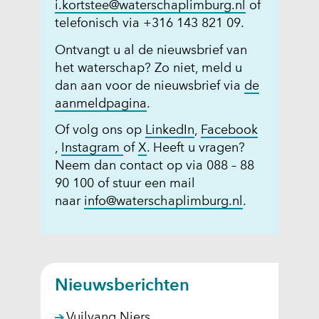
i.kortstee@waterschaplimburg.nl
of
telefonisch via +316 143 821 09.
Ontvangt u al de nieuwsbrief van
het waterschap? Zo niet, meld u
dan aan voor de nieuwsbrief via
de
(
aanmeldpagina
.
o
(
Of volg ons op
LinkedIn
,
Facebook
p
(
(
(
o
,
Instagram
of
X
. Heeft u vragen?
e
o
o
o
p
Neem dan contact op via 088 – 88
n
p
p
p
e
90 100 of stuur een mail
t
e
e
e
n
naar
info@waterschaplimburg.nl
.
i
n
n
n
t
n
t
t
t
i
n
i
i
i
n
i
n
n
n
n
e
Nieuwsberichten
n
n
n
i
u
i
i
i
e
w
Vuilvang Niers