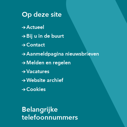
een
een
een
venster)
andere
andere
andere
Op deze site
website)
website)
website)
Actueel
Bij u in de buurt
Contact
Aanmeldpagina nieuwsbrieven
Melden en regelen
Vacatures
Website archief
Cookies
Belangrijke
telefoonnummers