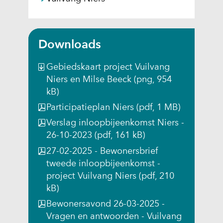
e
e
e
u
v
u
u
u
w
e
w
w
w
v
n
v
v
v
e
Downloads
s
e
e
e
n
t
n
n
n
s
Gebiedskaart project Vuilvang
e
s
s
s
t
Niers en Milse Beeck
(png, 954
r
t
t
t
e
kB)
)
e
e
e
r
Participatieplan Niers
(pdf, 1 MB)
(
r
r
r
)
v
Verslag inloopbijeenkomst Niers -
)
)
)
(
e
26-10-2023
(pdf, 161 kB)
(
(
(
v
r
27-02-2025 - Bewonersbrief
v
v
v
e
w
tweede inloopbijeenkomst -
e
e
e
r
i
project Vuilvang Niers
(pdf, 210
r
r
r
w
j
kB)
w
w
w
i
s
i
i
i
j
Bewonersavond 26-03-2025 -
t
j
j
j
s
Vragen en antwoorden - Vuilvang
n