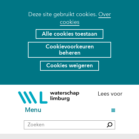
Cookies
Deze site gebruikt cookies.
Over
cookies
toestaan?
Hier
Alle cookies toestaan
kan
Cookievoorkeuren
het
beheren
gebruik
van
Cookies weigeren
cookies
op
deze
Ga
(naar
Lees voor
website
naar
homepage)
worden
de
U
Menu
toegestaan
inhoud
i
of
Zoeken
t
Zoeken
geweigerd.
k
l