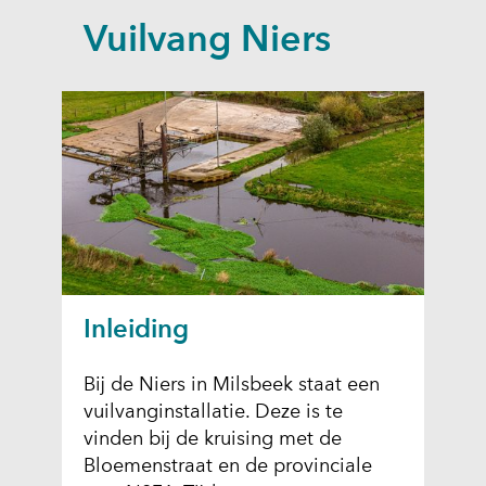
a
Vuilvang Niers
p
p
e
n
Inleiding
Bij de Niers in Milsbeek staat een
vuilvanginstallatie. Deze is te
vinden bij de kruising met de
Bloemenstraat en de provinciale