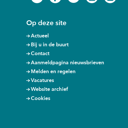
in
in
in
in
in
nieuw
nieuw
nieuw
nieuw
nieu
venster)
venster)
venster)
venster)
venst
Op deze site
Actueel
Bij u in de buurt
Contact
Aanmeldpagina nieuwsbrieven
Melden en regelen
Vacatures
Website archief
Cookies