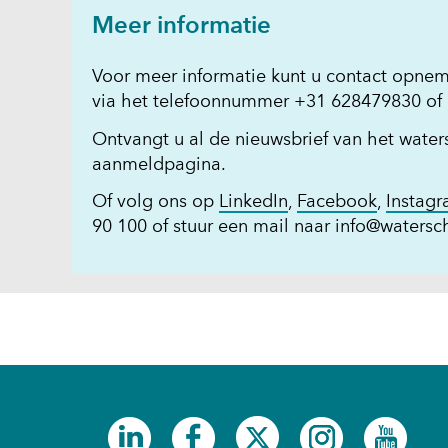
Meer informatie
Voor meer informatie kunt u contact opn
via het telefoonnummer +31 628479830 of 
Ontvangt u al de nieuwsbrief van het water
aanmeldpagina.
(opent
(opent
Of volg ons op
LinkedIn
,
Facebook
,
Instag
in
in
90 100 of stuur een mail naar
info@watersc
nieuw
nieuw
venster)
venster)
(verwijst
(verwijst
naar
naar
een
een
andere
andere
website)
website)
(opent
(opent
(opent
(opent
(ope