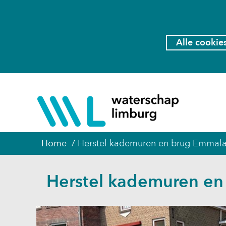
Cookies
toestaan?
Hier
Alle cookie
kan
het
gebruik
van
(naar
cookies
homepage
op
deze
website
Home
Herstel kademuren en brug Emmala
worden
toegestaan
Herstel kademuren en
of
geweigerd.