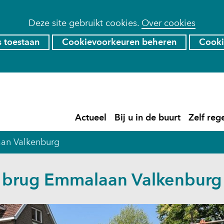
Deze site gebruikt cookies.
Over cookies
s toestaan
Cookievoorkeuren beheren
Cooki
Ga
naar
de
)
Actueel
Bij u in de buurt
Zelf reg
inhoud
Actueel
Uitklappen
Bij
Uitklapp
u
an Valkenburg
in
de
buurt
 brug Emmalaan Valkenburg