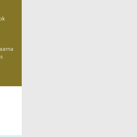
ok
Daarna
ls