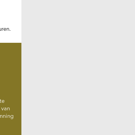
uren.
te
n van
unning