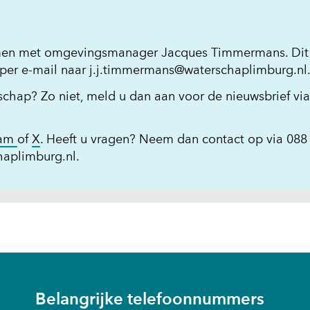
emen met omgevingsmanager Jacques Timmermans. Dit
per e-mail naar
j.j.timmermans@waterschaplimburg.nl
schap? Zo niet, meld u dan aan voor de nieuwsbrief vi
(opent
(opent
ram
of
X
. Heeft u vragen? Neem dan contact op via 088 
in
in
haplimburg.nl
.
nieuw
nieuw
venster)
venster)
(verwijst
(verwijst
naar
naar
een
een
andere
andere
website)
website)
nt
Belangrijke telefoonnummers