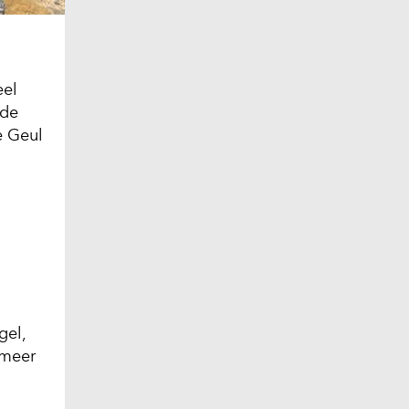
eel
 de
e Geul
gel,
 meer