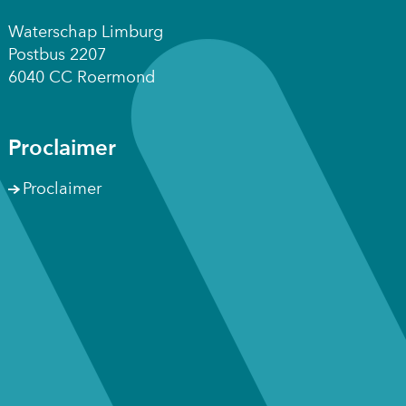
venster)
venster)
venster)
Waterschap Limburg
(verwijst
(verwijst
(verwijst
Postbus 2207
naar
naar
naar
6040 CC Roermond
een
een
een
andere
andere
andere
website)
website)
website)
Proclaimer
Proclaimer