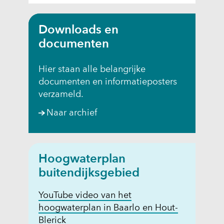
p
e
Downloads en
n
documenten
t
i
Hier staan alle belangrijke
n
documenten en informatieposters
n
verzameld.
i
e
Naar archief
u
w
v
Hoogwaterplan
e
n
buitendijksgebied
s
YouTube video van het
t
hoogwaterplan in Baarlo en Hout-
e
Blerick
r