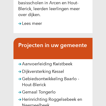
e
e
basisscholen in Arcen en Hout-
s
w
Blerick, leerden leerlingen meer
t
e
over dijken.
a
b
Lees meer
a
s
n
i
o
t
f
e
Projecten in uw gemeente
g
)
e
w
Aanvoerleiding Kwistbeek
e
Dijkversterking Kessel
i
g
Gebiedsontwikkeling Baarlo -
e
Hout-Blerick
r
Gemaal Tongerlo
d
Herinrichting Roggelsebeek en
.
Neerpeelbeek