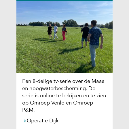
u
i
n
i
n
d
k
n
e
v
i
r
a
e
e
n
u
w
c
w
e
o
v
b
o
e
s
k
n
i
i
s
t
e
t
Een 8-delige tv-serie over de Maas
e
s
e
en hoogwaterbescherming. De
)
o
r
serie is online te bekijken en te zien
p
)
op Omroep Venlo en Omroep
d
(
P&M.
e
v
Operatie Dijk
z
e