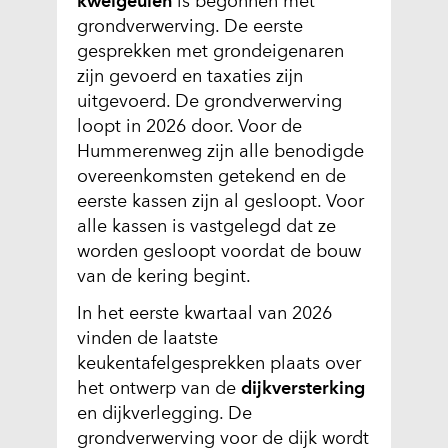
kwelgeulen
is begonnen met
d
grondverwerving. De eerste
e
gesprekken met grondeigenaren
r
zijn gevoerd en taxaties zijn
e
uitgevoerd. De grondverwerving
w
loopt in 2026 door. Voor de
e
Hummerenweg zijn alle benodigde
b
overeenkomsten getekend en de
s
eerste kassen zijn al gesloopt. Voor
i
alle kassen is vastgelegd dat ze
t
worden gesloopt voordat de bouw
e
van de kering begint.
)
In het eerste kwartaal van 2026
vinden de laatste
keukentafelgesprekken plaats over
het ontwerp van de
dijkversterking
en dijkverlegging. De
grondverwerving voor de dijk wordt