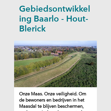
a
Gebiedsontwikkel
p
p
ing Baarlo - Hout-
e
Blerick
n
Onze Maas. Onze veiligheid. Om
de bewoners en bedrijven in het
Maasdal te blijven beschermen,