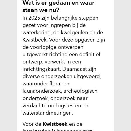
(
Wat is er gedaan en waar
v
staan we nu?
e
In 2025 zijn belangrijke stappen
r
gezet voor ingrepen bij de
w
waterkering, de kwelgeulen en de
i
Kwistbeek. Voor deze opgaven zijn
j
de voorlopige ontwerpen
s
uitgewerkt richting een definitief
t
ontwerp, verwerkt in een
n
inrichtingskaart. Daarnaast zijn
a
diverse onderzoeken uitgevoerd,
a
waaronder flora- en
r
faunaonderzoek, archeologisch
e
onderzoek, onderzoek naar
e
verdachte oorlogsresten en
n
waterstandmetingen.
a
Voor de
Kwistbeek
en de
n