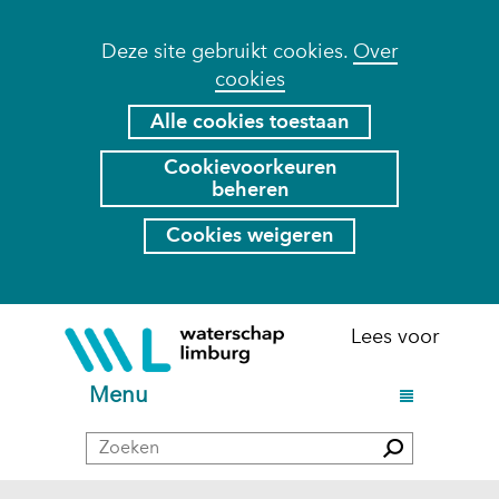
Cookies
Deze site gebruikt cookies.
Over
cookies
toestaan?
Hier
Alle cookies toestaan
kan
Cookievoorkeuren
het
beheren
gebruik
van
Cookies weigeren
cookies
op
deze
Ga
(naar
Lees voor
website
naar
homepage)
worden
de
U
Menu
toegestaan
inhoud
i
of
Zoeken
t
Zoeken
geweigerd.
k
l