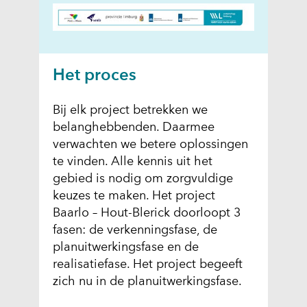
e
n
t
i
n
Het proces
n
i
Bij elk project betrekken we
e
belanghebbenden. Daarmee
u
verwachten we betere oplossingen
w
te vinden. Alle kennis uit het
v
gebied is nodig om zorgvuldige
e
keuzes te maken. Het project
n
Baarlo – Hout-Blerick doorloopt 3
s
fasen: de verkenningsfase, de
t
planuitwerkingsfase en de
e
realisatiefase. Het project begeeft
r
zich nu in de planuitwerkingsfase.
)