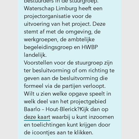
bestuurders in de stuurgroep.
Waterschap Limburg heeft een
projectorganisatie voor de
uitvoering van het project. Deze
stemt af met de omgeving, de
werkgroepen, de ambtelijke
begeleidingsgroep en HWBP
landelijk.
Voorstellen voor de stuurgroep zijn
ter besluitvorming of om richting te
geven aan de besluitvorming die
formeel via de partijen verloopt.
Wilt u zien welke opgave speelt in
welk deel van het projectgebied
Baarlo – Hout-Blerick?
Kijk dan op
(
deze kaart
waarbij u kunt inzoomen
o
en toelichtingen kunt krijgen door
p
de icoontjes aan te klikken.