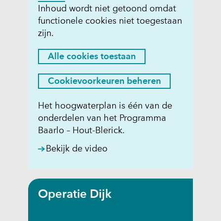
C
Inhoud wordt niet getoond omdat
)
functionele cookies niet toegestaan
o
(
zijn.
v
o
e
k
H
Alle cookies toestaan
r
i
i
w
e
e
Cookievoorkeuren beheren
i
r
s
j
k
t
Het hoogwaterplan is één van de
s
a
onderdelen van het Programma
o
t
n
Baarlo – Hout-Blerick.
e
n
h
a
s
e
(
Bekijk de video
a
t
t
o
r
g
p
a
e
e
e
a
Operatie Dijk
e
b
n
n
n
r
t
?
a