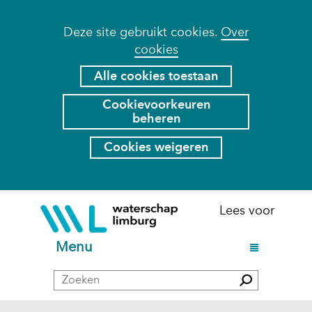
Cookies
Deze site gebruikt cookies.
Over
cookies
toestaan?
Hier
Alle cookies toestaan
kan
Cookievoorkeuren
het
beheren
gebruik
van
Cookies weigeren
cookies
op
deze
Ga
(naar
Lees voor
website
naar
homepage)
worden
de
U
Menu
toegestaan
inhoud
i
of
Zoeken
t
Zoeken
geweigerd.
k
l