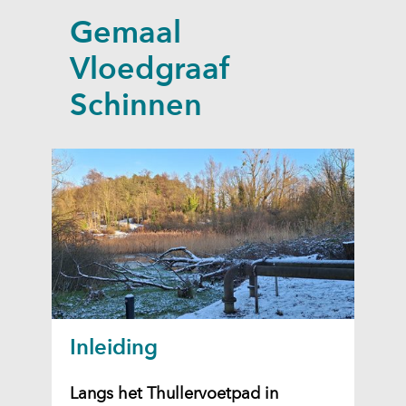
a
Gemaal
p
p
Vloedgraaf
e
Schinnen
n
Inleiding
Langs het Thullervoetpad in