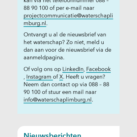
kan via het telefoonnummer 088 –
88 90 100 of per e-mail naar
projectcommunicatie@waterschapli
mburg.nl
.
Ontvangt u al de nieuwsbrief van
het waterschap? Zo niet, meld u
dan aan voor de nieuwsbrief via de
aanmeldpagina.
(
Of volg ons op
LinkedIn
,
Facebook
(
(
(
o
,
Instagram
of
X
. Heeft u vragen?
o
o
o
p
Neem dan contact op via 088 – 88
p
p
p
e
90 100 of stuur een mail naar
e
e
e
n
info@waterschaplimburg.nl
.
n
n
n
t
t
t
t
i
i
i
i
n
n
n
n
n
Nieuwsberichten