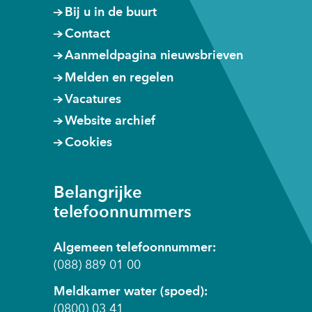
e
e
e
b
Bij u in de buurt
b
b
b
s
Contact
s
s
s
i
Aanmeldpagina nieuwsbrieven
i
i
i
t
t
t
t
e
Melden en regelen
e
e
e
)
Vacatures
)
)
)
Website archief
Cookies
Belangrijke
telefoonnummers
Algemeen telefoonnummer:
(088) 889 01 00
Meldkamer water (spoed):
(0800) 03 41