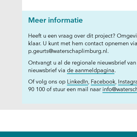
Meer informatie
Heeft u een vraag over dit project? Omgevi
klaar. U kunt met hem contact opnemen via
p.geurts@waterschaplimburg.nl
.
Ontvangt u al de regionale nieuwsbrief van
(opent
nieuwsbrief via
de aanmeldpagina
.
in
(opent
(opent
Of volg ons op
LinkedIn
,
Facebook
,
Instag
nieuw
in
in
90 100 of stuur een mail naar
info@watersc
venster)
nieuw
nieuw
(verwijst
venster)
venster)
naar
(verwijst
(verwijst
een
naar
naar
andere
een
een
website)
andere
andere