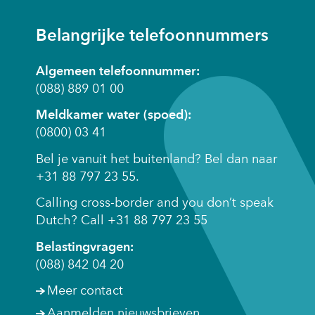
website)
website)
nt
Belangrijke telefoonnummers
w
Algemeen telefoonnummer:
er)
(088) 889 01 00
Meldkamer water (spoed):
(0800) 03 41
Bel je vanuit het buitenland? Bel dan naar
+31 88 797 23 55.
Calling cross-border and you don’t speak
Dutch? Call +31 88 797 23 55
Belastingvragen:
(088) 842 04 20
Meer contact
Aanmelden nieuwsbrieven