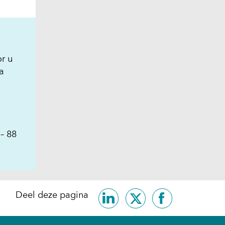
or u
a
– 88
Delen
Delen
Delen
Deel deze pagina
op
op
op
LinkedIn
X
Facebook