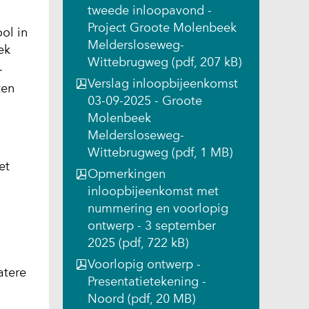
tweede inloopavond -
Project Groote Molenbeek
ool in
Meldersloseweg-
ek
Wittebrugweg
(pdf, 207 kB)
.
Verslag inloopbijeenkomst
ten
03-09-2025 - Groote
Molenbeek
Meldersloseweg-
Wittebrugweg
(pdf, 1 MB)
et
Opmerkingen
inloopbijeenkomst met
nummering en voorlopig
ontwerp - 3 september
2025
(pdf, 722 kB)
Voorlopig ontwerp -
atere
Presentatietekening -
Noord
(pdf, 20 MB)