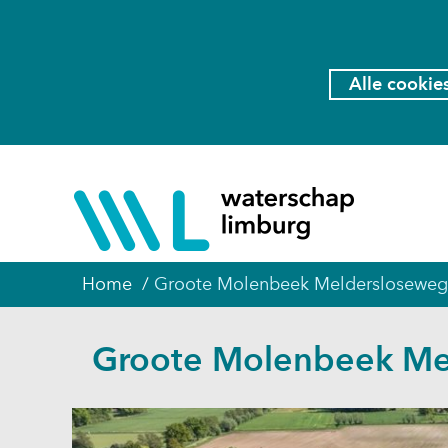
Cookies
toestaan?
Hier
Alle cookie
kan
het
gebruik
van
(naar
cookies
homepage
op
deze
website
Home
Groote Molenbeek Meldersloseweg
worden
toegestaan
Groote Molenbeek Me
of
geweigerd.