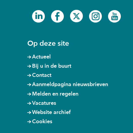
website)
website)
(opent
(opent
(opent
(opent
(ope
in
in
in
in
in
nieuw
nieuw
nieuw
nieuw
nieu
venster)
venster)
venster)
venster)
venst
Op deze site
Actueel
Bij u in de buurt
Contact
Aanmeldpagina nieuwsbrieven
Melden en regelen
Vacatures
Website archief
Cookies