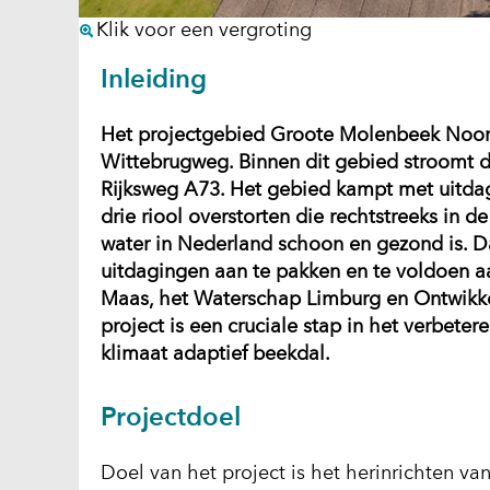
(afbeelding:
Klik voor een vergroting
fotografie-
Inleiding
groote-
molenbeek-
Het projectgebied Groote Molenbeek Noord 
meldersloseweg-
Wittebrugweg. Binnen dit gebied stroomt 
witte-
Rijksweg A73. Het gebied kampt met uitda
brugweg-
drie riool overstorten die rechtstreeks in 
april-
water in Nederland schoon en gezond is.
2025-
uitdagingen aan te pakken en te voldoen 
vr-
Maas, het Waterschap Limburg en Ontwikke
de-
project is een cruciale stap in het verbete
werkzaamheden_1_.
klimaat adaptief beekdal.
Projectdoel
Doel van het project is het herinrichten va