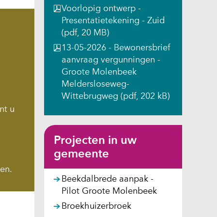
Voorlopig ontwerp -
Presentatietekening - Zuid
(pdf, 20 MB)
13-05-2026 - Bewonersbrief
aanvraag vergunningen -
Groote Molenbeek
Meldersloseweg-
Wittebrugweg
(pdf, 202 kB)
nt u
Projecten in uw
gemeente
den.
Beekdalbrede aanpak -
Pilot Groote Molenbeek
Broekhuizerbroek