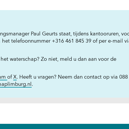
ngsmanager Paul Geurts staat, tijdens kantooruren, vo
 het telefoonnummer +316 461 845 39 of per e-mail vi
 het waterschap? Zo niet, meld u dan aan voor de
(opent
(opent
ram
of
X
. Heeft u vragen? Neem dan contact op via 088 
in
in
haplimburg.nl
.
nieuw
nieuw
venster)
venster)
(verwijst
(verwijst
naar
naar
een
een
andere
andere