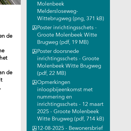
Molenbeek
Meldersloseweg-
Wittebrugweg
(png, 371 kB)
Poster inrichtingsschets -
Groote Molenbeek Witte
en de
Brugweg
(pdf, 19 MB)
me
Poster doorsnede
 het
inrichtingsschets - Groote
Molenbeek Witte Brugweg
an de
(pdf, 22 MB)
t
Opmerkingen
,
inloopbijeenkomst met
nummering en
inrichtingsschets - 12 maart
2025 - Groote Molenbeek
Witte Brugweg
(pdf, 714 kB)
12-08-2025 - Bewonersbrief