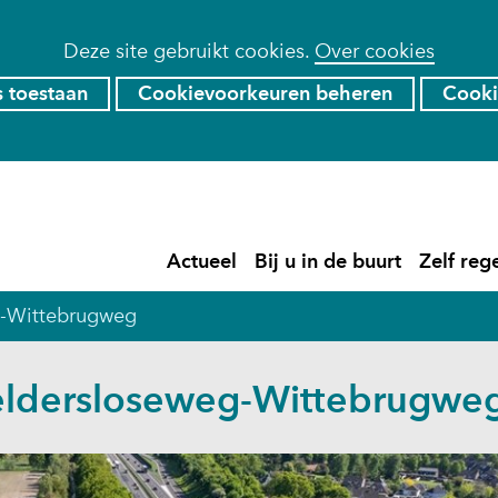
Deze site gebruikt cookies.
Over cookies
s toestaan
Cookievoorkeuren beheren
Cooki
Ga
naar
de
)
Actueel
Bij u in de buurt
Zelf reg
inhoud
Actueel
Uitklappen
Bij
Uitklapp
u
-Wittebrugweg
in
de
buurt
ldersloseweg-Wittebrugwe