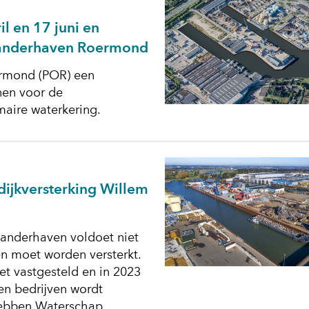
l en 17 juni en
exanderhaven Roermond
oermond (POR) een
nen voor de
maire waterkering.
dijkversterking Willem
xanderhaven voldoet niet
en moet worden versterkt.
et vastgesteld en in 2023
en bedrijven wordt
hebben Waterschap