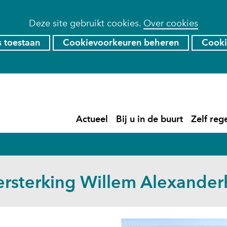
Deze site gebruikt cookies.
Over cookies
s toestaan
Cookievoorkeuren beheren
Cooki
Ga
naar
de
)
Actueel
Bij u in de buurt
Zelf reg
inhoud
Actueel
Uitklappen
Bij
Uitklapp
u
in
de
buurt
versterking Willem Alexand