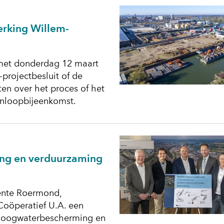
erking Willem-
n met donderdag 12 maart
-projectbesluit of de
ten over het proces of het
inloopbijeenkomst.
ing en verduurzaming
ente Roermond,
oöperatief U.A. een
 hoogwaterbescherming en