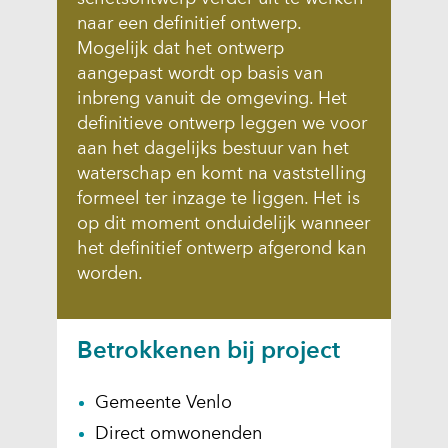
e
naar een definitief ontwerp.
k
Mogelijk dat het ontwerp
_
aangepast wordt op basis van
b
inbreng vanuit de omgeving. Het
r
definitieve ontwerp leggen we voor
e
aan het dagelijks bestuur van het
e
waterschap en komt na vaststelling
d
formeel ter inzage te liggen. Het is
b
op dit moment onduidelijk wanneer
e
het definitief ontwerp afgerond kan
e
worden.
l
d
.
Betrokkenen bij project
p
n
Gemeente Venlo
g
Direct omwonenden
)