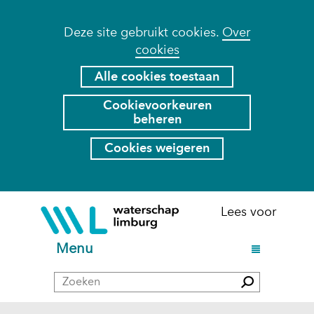
Cookies
Deze site gebruikt cookies.
Over
cookies
toestaan?
Hier
Alle cookies toestaan
kan
Cookievoorkeuren
het
beheren
gebruik
van
Cookies weigeren
cookies
op
deze
Ga
(naar
Lees voor
website
naar
homepage)
worden
de
U
Menu
toegestaan
inhoud
i
of
Zoeken
t
Zoeken
geweigerd.
k
l