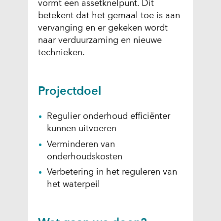
vormt een assetknelpunt. Dit
d
betekent dat het gemaal toe is aan
i
vervanging en er gekeken wordt
n
naar verduurzaming en nieuwe
g
technieken.
:
w
e
Projectdoel
b
s
i
Regulier onderhoud efficiënter
t
kunnen uitvoeren
e
Verminderen van
_
onderhoudskosten
b
Verbetering in het reguleren van
r
het waterpeil
e
e
d