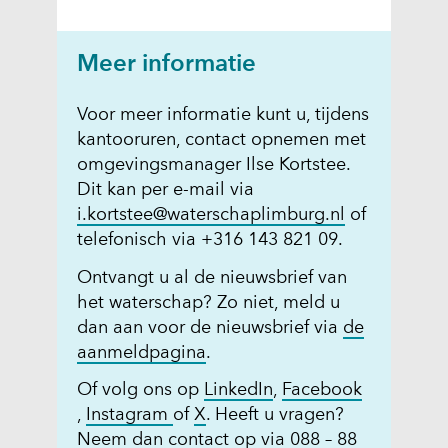
Meer informatie
Voor meer informatie kunt u, tijdens
kantooruren, contact opnemen met
omgevingsmanager Ilse Kortstee.
Dit kan per e-mail via
i.kortstee@waterschaplimburg.nl
of
telefonisch via +316 143 821 09.
Ontvangt u al de nieuwsbrief van
het waterschap? Zo niet, meld u
dan aan voor de nieuwsbrief via
de
(
aanmeldpagina
.
o
(
Of volg ons op
LinkedIn
,
Facebook
p
(
(
(
o
,
Instagram
of
X
. Heeft u vragen?
e
o
o
o
p
Neem dan contact op via 088 – 88