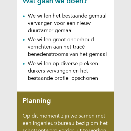
Wat gaan we doen?
b
e
We willen het bestaande gemaal
e
vervangen voor een nieuw
l
duurzamer gemaal
d
We willen groot onderhoud
_
verrichten aan het tracé
b
benedenstrooms van het gemaal
a
n
We willen op diverse plekken
n
duikers vervangen en het
e
bestaande profiel opschonen
r
_
l
Planning
a
t
Op dit moment zijn we samen met
b
een ingenieursbureau bezig om het
e
schetsontwerp verder uit te werken