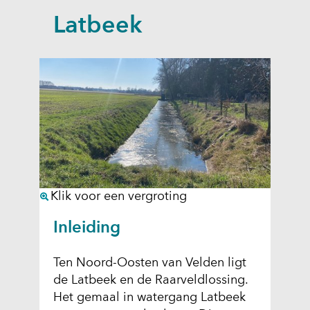
a
Latbeek
p
p
e
n
(
Klik voor een vergroting
a
Inleiding
f
b
Ten Noord-Oosten van Velden ligt
e
de Latbeek en de Raarveldlossing.
e
Het gemaal in watergang Latbeek
l