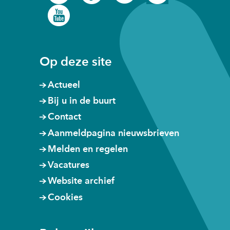
in
in
in
in
venster)
venster)
venster)
(opent
nieuw
nieuw
nieuw
nieuw
(verwijst
(verwijst
(verwijst
in
venster)
venster)
venster)
venster)
naar
naar
naar
nieuw
een
een
een
venster)
andere
andere
andere
Op deze site
website)
website)
website)
Actueel
Bij u in de buurt
Contact
Aanmeldpagina nieuwsbrieven
Melden en regelen
Vacatures
Website archief
Cookies