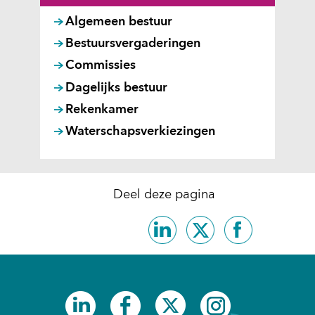
Algemeen bestuur
Bestuursvergaderingen
Commissies
Dagelijks bestuur
Rekenkamer
Waterschapsverkiezingen
Deel deze pagina
Delen
Delen
Delen
op
op
op
LinkedIn
X
Facebook
(opent
(opent
(opent
in
in
in
(opent
(opent
(opent
(opent
nieuw
nieuw
nieuw