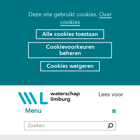
Cookies
Deze site gebruikt cookies.
Over
cookies
toestaan?
Hier
Alle cookies toestaan
kan
Cookievoorkeuren
het
beheren
gebruik
van
Cookies weigeren
cookies
op
deze
Ga
(naar
Lees voor
website
naar
homepage)
worden
de
U
Menu
toegestaan
inhoud
i
of
Zoeken
t
Zoeken
geweigerd.
k
l