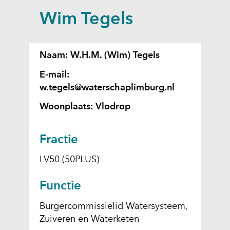
a
Wim Tegels
p
p
e
Naam: W.H.M. (Wim) Tegels
n
E-mail:
w.tegels@waterschaplimburg.nl
Woonplaats: Vlodrop
Fractie
LV50 (50PLUS)
Functie
Burgercommissielid Watersysteem,
Zuiveren en Waterketen