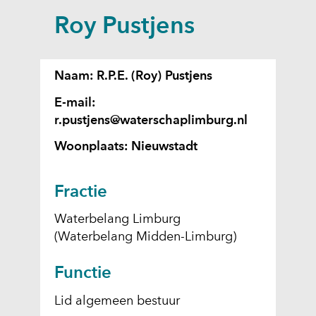
a
Roy Pustjens
p
p
e
Naam: R.P.E. (Roy) Pustjens
n
E-mail:
r.pustjens@waterschaplimburg.nl
Woonplaats: Nieuwstadt
Fractie
Waterbelang Limburg
(Waterbelang Midden-Limburg)
Functie
Lid algemeen bestuur