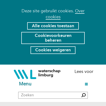
Cookies
Deze site gebruikt cookies.
Over
cookies
toestaan?
Hier
Alle cookies toestaan
kan
Cookievoorkeuren
het
beheren
gebruik
van
Cookies weigeren
cookies
op
deze
Ga
(naar
Lees voor
website
naar
homepage)
worden
de
U
Menu
toegestaan
inhoud
i
of
Zoeken
t
Zoeken
geweigerd.
k
l