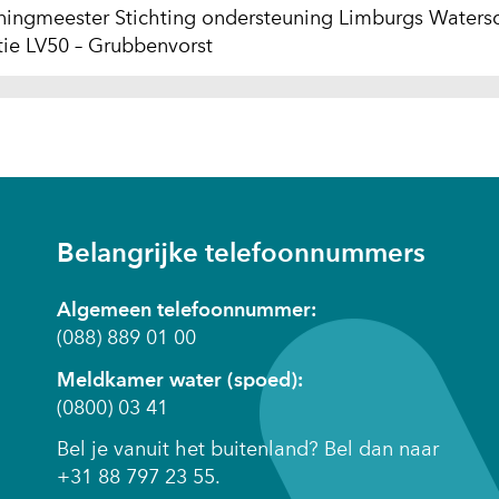
ningmeester Stichting ondersteuning Limburgs Waters
ctie LV50 – Grubbenvorst
nt
Belangrijke telefoonnummers
w
Algemeen telefoonnummer:
er)
(088) 889 01 00
Meldkamer water (spoed):
(0800) 03 41
Bel je vanuit het buitenland? Bel dan naar
+31 88 797 23 55.