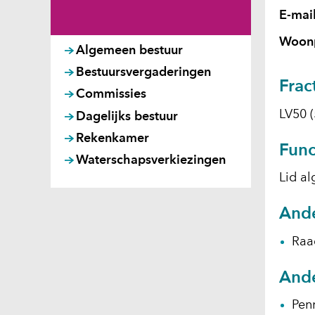
E-mai
Woonp
Algemeen bestuur
Bestuursvergaderingen
Frac
Commissies
LV50 
Dagelijks bestuur
Rekenkamer
Func
Waterschapsverkiezingen
Lid a
Ande
Raa
Ande
Pen