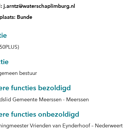
l:
j.arntz@waterschaplimburg.nl
laats: Bunde
tie
(50PLUS)
tie
lgemeen bestuur
re functies bezoldigd
dslid Gemeente Meerssen - Meerssen
re functies onbezoldigd
ningmeester Vrienden van Eynderhoof – Nederweert