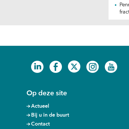
Pen
fra
(opent
(opent
(opent
(opent
(ope
in
in
in
in
in
nieuw
nieuw
nieuw
nieuw
nieu
venster)
venster)
venster)
venster)
venst
Op deze site
Actueel
Bij u in de buurt
Contact