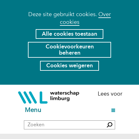
Cookies
Deze site gebruikt cookies.
Over
cookies
toestaan?
Hier
Alle cookies toestaan
kan
Cookievoorkeuren
het
beheren
gebruik
van
Cookies weigeren
cookies
op
deze
Ga
(naar
Lees voor
website
naar
homepage)
worden
de
U
Menu
toegestaan
inhoud
i
of
Zoeken
t
Zoeken
geweigerd.
k
l