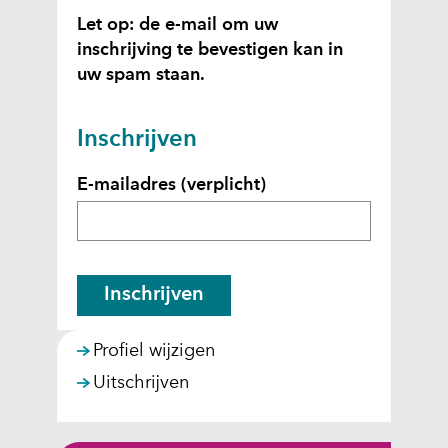
Let op: de e-mail om uw
inschrijving te bevestigen kan in
uw spam staan.
I
n
Inschrijven
s
E-mailadres
(verplicht)
c
h
r
i
j
Inschrijven
v
e
Profiel wijzigen
n
Uitschrijven