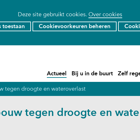
Deze site gebruikt cookies.
Over cookies
s toestaan
Cookievoorkeuren beheren
Cooki
Ga
naar
de
)
Actueel
Bij u in de buurt
Zelf reg
inhoud
Actueel
Uitklappen
Bij
Uitklapp
u
w tegen droogte en wateroverlast
in
de
buurt
bouw tegen droogte en wate