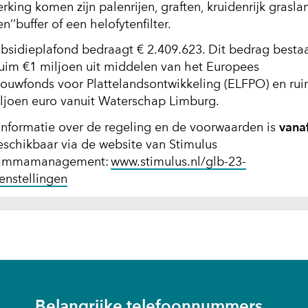
king komen zijn palenrijen, graften, kruidenrijk grasla
en’’buffer of een helofytenfilter.
ubsidieplafond bedraagt € 2.409.623. Dit bedrag besta
ruim €1 miljoen uit middelen van het Europees
ouwfonds voor Plattelandsontwikkeling (ELFPO) en rui
iljoen euro vanuit Waterschap Limburg.
informatie over de regeling en de voorwaarden is
vana
eschikbaar via de website van Stimulus
rammamanagement:
www.stimulus.nl/glb-23-
(opent
enstellingen
in
nieuw
venster)
(verwijst
naar
een
andere
nt
Belangrijke telefoonnummers