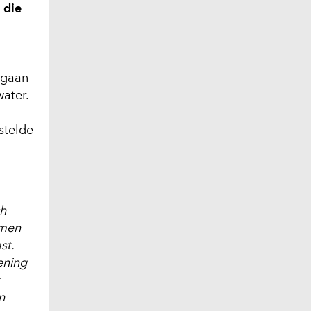
 die
 gaan
ater.
stelde
ch
rmen
st.
ening
t
n