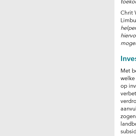
toekom
Chrit 
Limbu
helpe
hiervo
mogeli
Inve
Met be
welke 
op inv
verbe
verdr
aanvu
zogen
landb
subsid