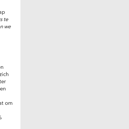
hap
s te
en we
en
zich
ter
 en
at om
%