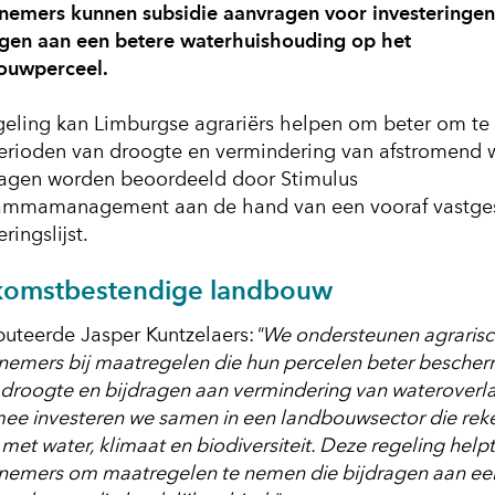
nemers kunnen subsidie aanvragen voor investeringen
agen aan een betere waterhuishouding op het
ouwperceel.
geling kan Limburgse agrariërs helpen om beter om te
erioden van droogte en vermindering van afstromend w
agen worden beoordeeld door Stimulus
ammamanagement aan de hand van een vooraf vastge
eringslijst.
komstbestendige landbouw
uteerde Jasper Kuntzelaers:
"We ondersteunen agraris
nemers bij maatregelen die hun percelen beter besche
droogte en bijdragen aan vermindering van wateroverla
ee investeren we samen in een landbouwsector die rek
met water, klimaat en biodiversiteit. Deze regeling help
nemers om maatregelen te nemen die bijdragen aan ee