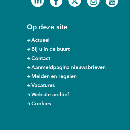
in
in
in
in
in
nieuw
nieuw
nieuw
nieuw
nieu
venster)
venster)
venster)
venster)
venst
Op deze site
Actueel
Bij u in de buurt
Contact
Aanmeldpagina nieuwsbrieven
Melden en regelen
Vacatures
Website archief
Cookies