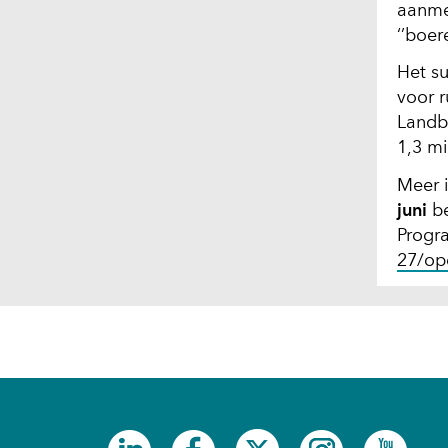
aanmer
‘’boer
Het s
voor 
Landb
1,3 m
Meer 
juni
b
Prog
27/op
(opent
(opent
(opent
(opent
(ope