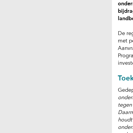
onder
bijdr
landb
De re
met p
Aanvr
Progr
invest
Toe
Gedep
onder
tegen 
Daarm
houdt 
onder