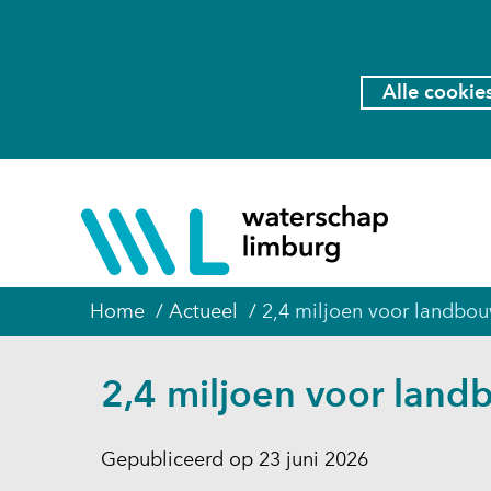
Cookies
toestaan?
Hier
Alle cookie
kan
het
gebruik
van
(naar
cookies
homepage
op
deze
website
Home
Actueel
2,4 miljoen voor landbou
worden
toegestaan
2,4 miljoen voor land
of
geweigerd.
Gepubliceerd op 23 juni 2026