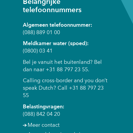
a
Belangrijke
n
t
a
a
telefoonnummers
n
r
a
a
e
r
Algemeen telefoonnummer:
a
e
e
(088) 889 01 00
r
n
e
e
Meldkamer water (spoed):
a
n
e
(0800) 03 41
n
a
n
d
n
Bel je vanuit het buitenland? Bel
a
e
d
dan naar +31 88 797 23 55.
n
r
e
d
Calling cross-border and you don’t
e
r
e
speak Dutch? Call +31 88 797 23
w
e
r
55
e
w
e
b
e
Belastingvragen:
w
s
b
(088) 842 04 20
e
i
s
b
Meer contact
t
i
s