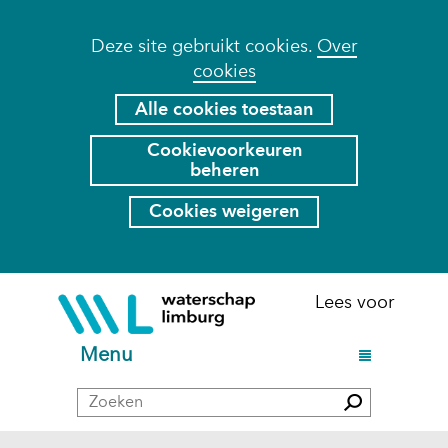
Cookies
Deze site gebruikt cookies.
Over
cookies
toestaan?
Hier
Alle cookies toestaan
kan
Cookievoorkeuren
het
beheren
gebruik
van
Cookies weigeren
cookies
op
deze
Ga
(naar
Lees voor
website
naar
homepage)
worden
de
U
Menu
toegestaan
inhoud
i
of
Zoeken
t
Zoeken
geweigerd.
k
l