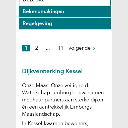
Deze site
o
g
Z
Bekendmakingen
e
e
o
k
s
Z
Regelgeving
e
r
e
o
k
e
l
e
r
s
e
k
e
p
1
2
...
11
volgende
u
c
r
s
a
l
t
e
u
g
t
e
s
l
i
Dijkversterking Kessel
a
e
u
t
n
t
r
l
a
a
e
d
Onze Maas. Onze veiligheid.
t
t
n
)
Waterschap Limburg bouwt samen
a
e
i
met haar partners aan sterke dijken
t
n
n
én een aantrekkelijk Limburgs
e
i
Maaslandschap.
n
n
i
In Kessel kwamen bewoners,