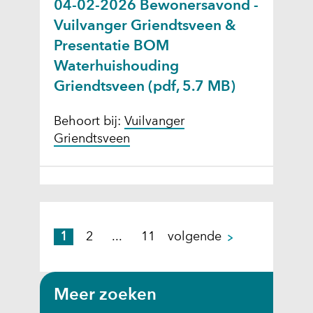
04-02-2026 Bewonersavond -
Vuilvanger Griendtsveen &
Presentatie BOM
Waterhuishouding
Griendtsveen
(pdf, 5.7 MB)
Behoort bij:
Vuilvanger
Griendtsveen
p
1
2
...
11
volgende
a
g
i
Meer zoeken
n