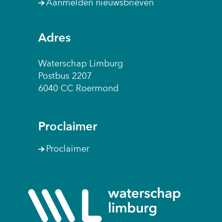
e
Aanmelden nieuwsbrieven
t
i
)
e
t
)
e
Adres
)
Waterschap Limburg
Postbus 2207
6040 CC Roermond
Proclaimer
Proclaimer
(naar
homepage