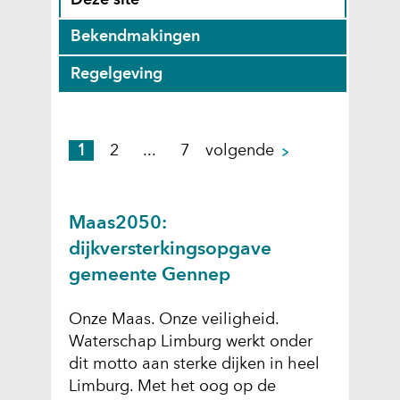
Deze site
o
g
Z
Bekendmakingen
e
e
o
k
s
Z
Regelgeving
e
r
e
o
k
e
l
e
r
s
e
k
e
p
1
2
...
7
volgende
u
c
r
s
a
l
t
e
u
g
t
e
s
l
i
Maas2050:
a
e
u
t
n
t
r
dijkversterkingsopgave
l
a
a
e
d
t
gemeente Gennep
t
n
)
a
e
i
t
Onze Maas. Onze veiligheid.
n
n
e
Waterschap Limburg werkt onder
i
n
dit motto aan sterke dijken in heel
n
i
Limburg. Met het oog op de