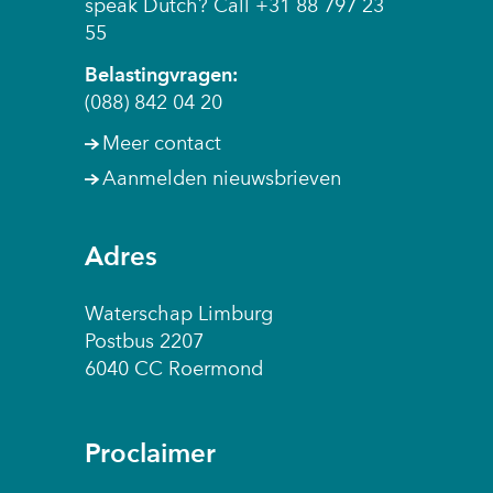
speak Dutch? Call +31 88 797 23
w
e
r
55
e
w
e
b
e
Belastingvragen:
w
s
b
(088) 842 04 20
e
i
s
b
Meer contact
t
i
s
e
Aanmelden nieuwsbrieven
t
i
)
e
t
)
e
Adres
)
Waterschap Limburg
Postbus 2207
6040 CC Roermond
Proclaimer