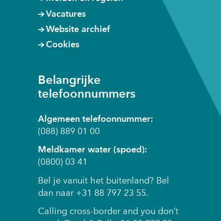
w
r
e
Vacatures
i
w
r
j
Website archief
i
w
s
j
Cookies
i
t
s
j
n
t
s
a
Belangrijke
n
t
a
a
telefoonnummers
n
r
a
a
e
r
Algemeen telefoonnummer:
a
e
e
(088) 889 01 00
r
n
e
e
Meldkamer water (spoed):
a
n
e
(0800) 03 41
n
a
n
d
n
Bel je vanuit het buitenland? Bel
a
e
d
dan naar +31 88 797 23 55.
n
r
e
d
Calling cross-border and you don’t
e
r
e