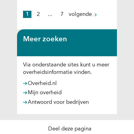
p
1
2
...
7
volgende
a
g
i
Meer zoeken
n
a
Via onderstaande sites kunt u meer
overheidsinformatie vinden.
(
Overheid.nl
o
(
Mijn overheid
p
o
(
Antwoord voor bedrijven
e
p
o
n
e
p
t
n
e
i
Deel deze pagina
t
n