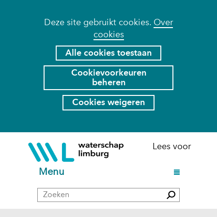
Cookies
Deze site gebruikt cookies.
Over
cookies
toestaan?
Hier
Alle cookies toestaan
kan
Cookievoorkeuren
het
beheren
gebruik
van
Cookies weigeren
cookies
op
deze
Ga
(naar
Lees voor
website
naar
homepage)
worden
de
U
Menu
toegestaan
inhoud
i
of
Zoeken
t
Zoeken
geweigerd.
k
l