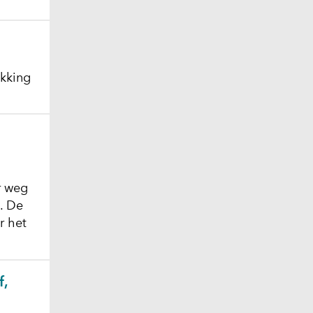
kking
r weg
. De
r het
f,