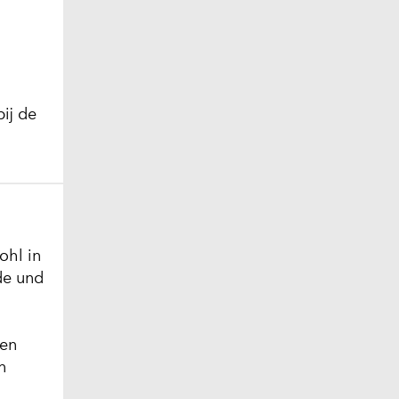
ij de
l
ohl in
de und
hen
n