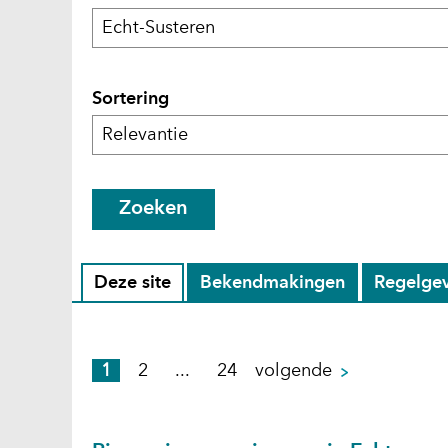
Filters
Sortering
Zoeken
Zoek
(geselecteerd)
Zoek
Zoek
Deze site
Bekendmakingen
Regelge
resultaten
resultaten
resultate
in
in
in
pagina
1
2
...
24
volgende