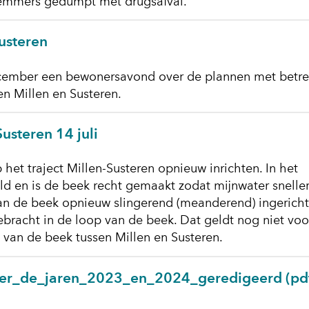
ie emmers gedumpt met drugsafval.
usteren
ember een bewonersavond over de plannen met betre
en Millen en Susteren.
usteren 14 juli
et traject Millen-Susteren opnieuw inrichten. In het
ld en is de beek recht gemaakt zodat mijnwater snelle
van de beek opnieuw slingerend (meanderend) ingericht
ebracht in de loop van de beek. Dat geldt nog niet voo
el van de beek tussen Millen en Susteren.
ver_de_jaren_2023_en_2024_geredigeerd
(pd