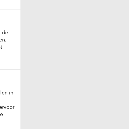
n de
en.
t
len in
ervoor
te